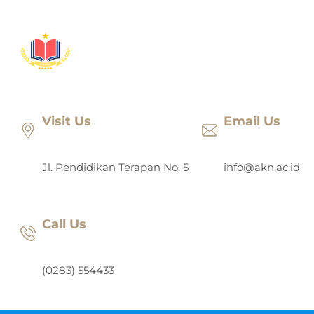
Lewati
ke
konten
Visit Us
Email Us
Jl. Pendidikan Terapan No. 5
info@akn.ac.id
Call Us
(0283) 554433