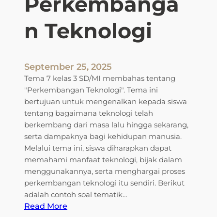
Perkembanga
l
l
a
n Teknologi
o
s
g
3
i
:
M
September 25, 2025
e
Tema 7 kelas 3 SD/MI membahas tentang
n
"Perkembangan Teknologi". Tema ini
j
bertujuan untuk mengenalkan kepada siswa
e
tentang bagaimana teknologi telah
l
berkembang dari masa lalu hingga sekarang,
a
serta dampaknya bagi kehidupan manusia.
j
Melalui tema ini, siswa diharapkan dapat
a
memahami manfaat teknologi, bijak dalam
h
menggunakannya, serta menghargai proses
i
perkembangan teknologi itu sendiri. Berikut
B
adalah contoh soal tematik…
e
:
Read More
n