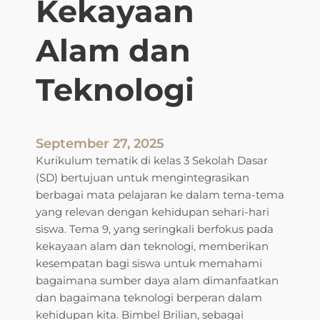
Kekayaan
M
e
Alam dan
n
g
Teknologi
a
s
a
h
September 27, 2025
K
Kurikulum tematik di kelas 3 Sekolah Dasar
e
(SD) bertujuan untuk mengintegrasikan
m
berbagai mata pelajaran ke dalam tema-tema
a
yang relevan dengan kehidupan sehari-hari
m
siswa. Tema 9, yang seringkali berfokus pada
p
kekayaan alam dan teknologi, memberikan
u
kesempatan bagi siswa untuk memahami
a
bagaimana sumber daya alam dimanfaatkan
n
dan bagaimana teknologi berperan dalam
d
kehidupan kita. Bimbel Brilian, sebagai