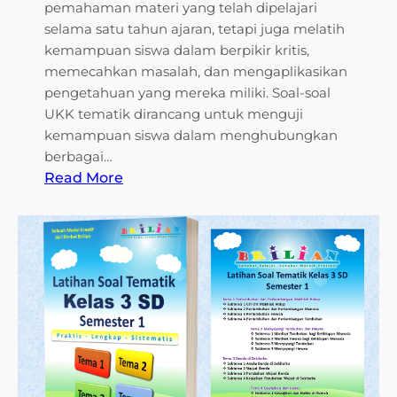
pemahaman materi yang telah dipelajari
selama satu tahun ajaran, tetapi juga melatih
kemampuan siswa dalam berpikir kritis,
memecahkan masalah, dan mengaplikasikan
pengetahuan yang mereka miliki. Soal-soal
UKK tematik dirancang untuk menguji
kemampuan siswa dalam menghubungkan
berbagai…
:
Read More
C
o
n
t
o
h
S
o
a
l