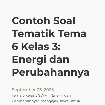
t
i
k
Contoh Soal
T
e
Tematik Tema
m
a
7
6 Kelas 3:
K
e
Energi dan
l
a
Perubahannya
s
3
:
P
September 23, 2025
e
Tema 6 kelas 3 SD/MI, "Energi dan
r
Perubahannya," mengajak siswa untuk
k