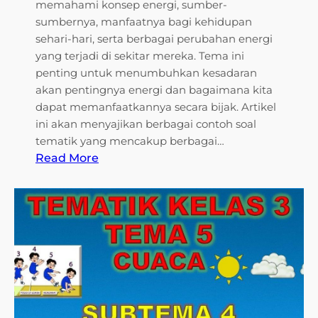
memahami konsep energi, sumber-
e
sumbernya, manfaatnya bagi kehidupan
m
sehari-hari, serta berbagai perubahan energi
b
yang terjadi di sekitar mereka. Tema ini
a
penting untuk menumbuhkan kesadaran
n
akan pentingnya energi dan bagaimana kita
g
dapat memanfaatkannya secara bijak. Artikel
a
ini akan menyajikan berbagai contoh soal
n
tematik yang mencakup berbagai…
T
:
Read More
e
C
k
o
n
n
o
t
l
o
o
h
g
S
i
o
a