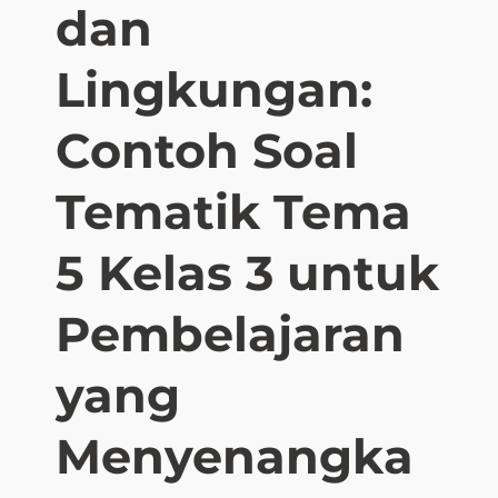
5
dan
S
u
Lingkungan:
b
t
Contoh Soal
e
m
Tematik Tema
a
4
K
5 Kelas 3 untuk
e
l
Pembelajaran
a
s
yang
3
:
C
Menyenangka
u
a