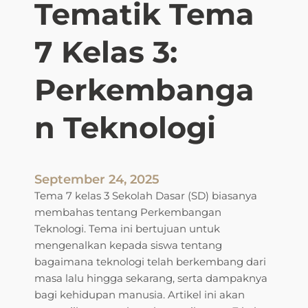
Tematik Tema
l
S
a
e
s
7 Kelas 3:
k
3
i
T
Perkembanga
t
e
a
m
r
n Teknologi
a
K
7
i
:
t
P
September 24, 2025
a
e
Tema 7 kelas 3 Sekolah Dasar (SD) biasanya
(
r
membahas tentang Perkembangan
1
k
Teknologi. Tema ini bertujuan untuk
.
e
mengenalkan kepada siswa tentang
2
m
bagaimana teknologi telah berkembang dari
0
b
masa lalu hingga sekarang, serta dampaknya
0
a
bagi kehidupan manusia. Artikel ini akan
K
n