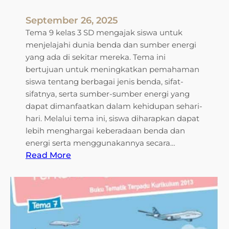
r
i
September 26, 2025
l
Tema 9 kelas 3 SD mengajak siswa untuk
i
menjelajahi dunia benda dan sumber energi
a
yang ada di sekitar mereka. Tema ini
n
bertujuan untuk meningkatkan pemahaman
:
siswa tentang berbagai jenis benda, sifat-
M
sifatnya, serta sumber-sumber energi yang
e
dapat dimanfaatkan dalam kehidupan sehari-
n
hari. Melalui tema ini, siswa diharapkan dapat
j
lebih menghargai keberadaan benda dan
e
energi serta menggunakannya secara…
l
:
Read More
a
C
j
o
a
n
h
t
i
o
K
h