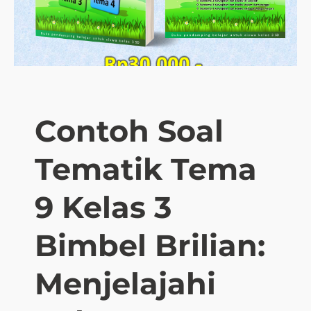
T
e
m
a
t
i
k
Contoh Soal
U
K
Tematik Tema
K
K
e
9 Kelas 3
l
a
Bimbel Brilian:
s
3
Menjelajahi
S
D
: