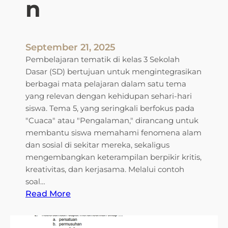
n
c
a
,
M
September 21, 2025
u
Pembelajaran tematik di kelas 3 Sekolah
s
Dasar (SD) bertujuan untuk mengintegrasikan
i
berbagai mata pelajaran dalam satu tema
m
yang relevan dengan kehidupan sehari-hari
,
siswa. Tema 5, yang seringkali berfokus pada
d
"Cuaca" atau "Pengalaman," dirancang untuk
a
membantu siswa memahami fenomena alam
n
dan sosial di sekitar mereka, sekaligus
I
mengembangkan keterampilan berpikir kritis,
k
kreativitas, dan kerjasama. Melalui contoh
l
soal…
i
:
Read More
m
M
e