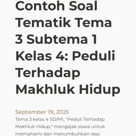
Contoh Soal
a
s
s
w
3
Tematik Tema
a
u
K
n
e
3 Subtema 1
t
l
u
a
Kelas 4: Peduli
k
s
P
2
e
Terhadap
:
m
C
b
Makhluk Hidup
o
e
n
l
t
a
o
j
September 19, 2025
h
a
Tema 3 kelas 4 SD/MI, "Peduli Terhadap
S
r
Makhluk Hidup," mengajak siswa untuk
o
a
memahami dan menumbuhkan rasa
a