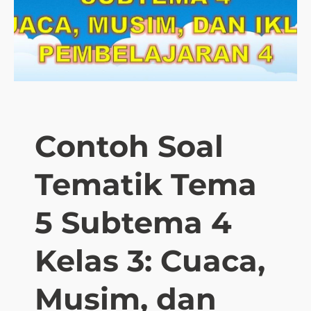
l
T
e
m
a
t
i
k
Contoh Soal
T
e
Tematik Tema
m
a
6
5 Subtema 4
K
e
Kelas 3: Cuaca,
l
a
Musim, dan
s
3