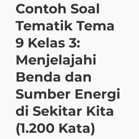
Contoh Soal
T
e
Tematik Tema
m
a
9
9 Kelas 3:
K
e
Menjelajahi
l
a
Benda dan
s
3
Sumber Energi
B
i
m
di Sekitar Kita
b
e
(1.200 Kata)
l
B