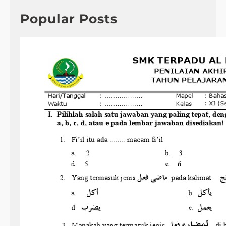
c
e
h
Popular Posts
m
a
t
i
k
T
e
m
a
3
S
u
b
t
e
m
a