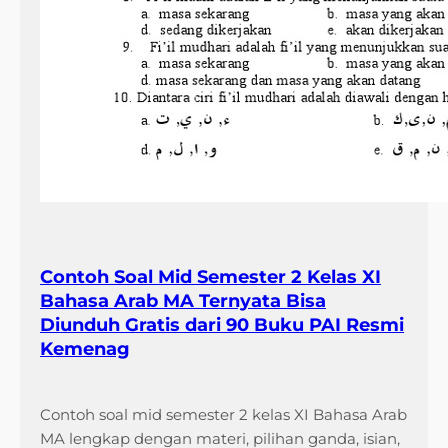
d
a
p
M
a
k
h
l
u
k
H
Contoh Soal Mid Semester 2 Kelas XI
i
Bahasa Arab MA Ternyata Bisa
d
Diunduh Gratis dari 90 Buku PAI Resmi
u
Kemenag
p
Contoh soal mid semester 2 kelas XI Bahasa Arab
MA lengkap dengan materi, pilihan ganda, isian,