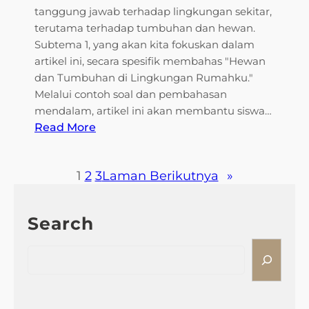
n
tanggung jawab terhadap lingkungan sekitar,
l
y
terutama terhadap tumbuhan dan hewan.
T
a
Subtema 1, yang akan kita fokuskan dalam
e
n
artikel ini, secara spesifik membahas "Hewan
m
g
dan Tumbuhan di Lingkungan Rumahku."
a
M
Melalui contoh soal dan pembahasan
t
e
mendalam, artikel ini akan membantu siswa…
i
n
:
Read More
k
y
C
T
e
o
e
n
1
2
3
Laman Berikutnya
»
n
m
a
t
a
n
o
3
Search
g
h
d
k
S
S
a
a
o
e
n
n
a
a
4
l
r
T