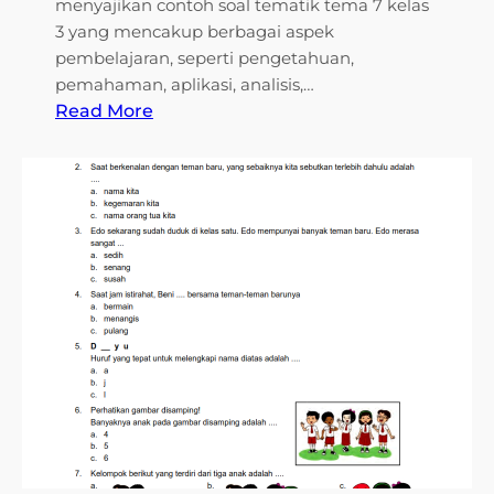
menyajikan contoh soal tematik tema 7 kelas
a
g
3 yang mencakup berbagai aspek
t
a
pembelajaran, seperti pengetahuan,
a
n
pemahaman, aplikasi, analisis,…
)
T
:
Read More
e
C
k
o
n
n
o
t
l
o
o
h
g
S
i
o
a
l
T
e
m
a