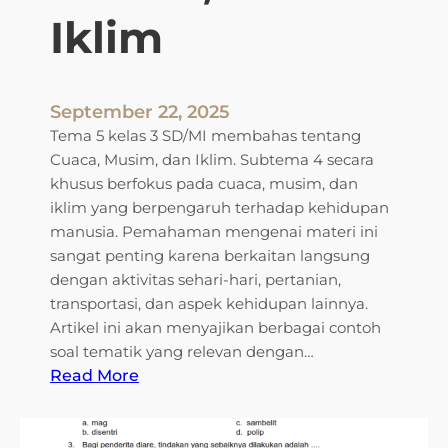
Iklim
:
E
n
e
September 22, 2025
r
Tema 5 kelas 3 SD/MI membahas tentang
g
Cuaca, Musim, dan Iklim. Subtema 4 secara
i
khusus berfokus pada cuaca, musim, dan
d
iklim yang berpengaruh terhadap kehidupan
a
manusia. Pemahaman mengenai materi ini
n
sangat penting karena berkaitan langsung
P
dengan aktivitas sehari-hari, pertanian,
e
transportasi, dan aspek kehidupan lainnya.
r
Artikel ini akan menyajikan berbagai contoh
u
soal tematik yang relevan dengan…
b
:
Read More
a
C
h
o
a
n