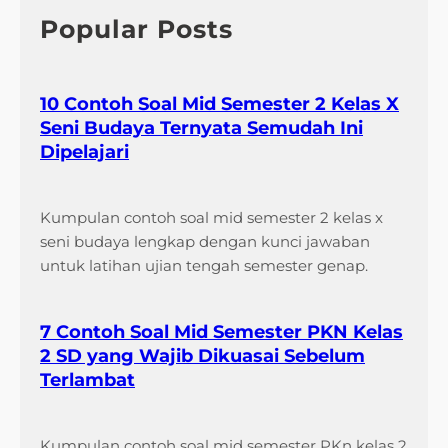
S
n
h
Popular Posts
D
i
T
l
e
a
10 Contoh Soal Mid Semester 2 Kelas X
m
i
Seni Budaya Ternyata Semudah Ini
a
a
Dipelajari
2
n
y
T
a
e
Kumpulan contoh soal mid semester 2 kelas x
n
n
seni budaya lengkap dengan kunci jawaban
g
g
untuk latihan ujian tengah semester genap.
K
a
o
h
m
S
7 Contoh Soal Mid Semester PKN Kelas
p
e
2 SD yang Wajib Dikuasai Sebelum
r
m
Terlambat
e
e
h
s
e
Kumpulan contoh soal mid semester PKn kelas 2
t