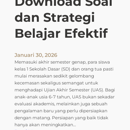
Download Soal
a
l
n
a
dan Strategi
:
j
C
a
Belajar Efektif
o
r
n
A
t
n
o
a
Januari 30, 2026
h
k
Memasuki akhir semester genap, para siswa
S
kelas 1 Sekolah Dasar (SD) dan orang tua pasti
o
mulai merasakan sedikit gelombang
a
kecemasan sekaligus semangat untuk
l
menghadapi Ujian Akhir Semester (UAS). Bagi
U
anak-anak usia 6-7 tahun, UAS bukan sekadar
T
evaluasi akademis, melainkan juga sebuah
S
pengalaman baru yang perlu dipersiapkan
K
dengan matang. Persiapan yang baik tidak
e
hanya akan meningkatkan…
l