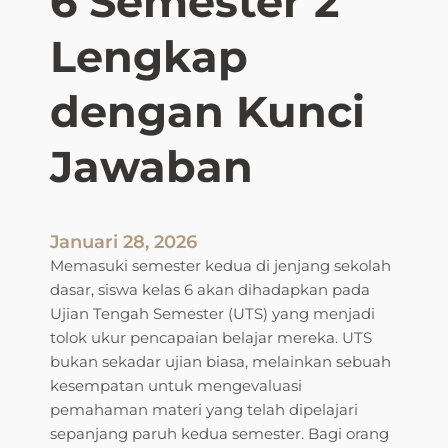
6 Semester 2
s
m
6
Lengkap
S
e
dengan Kunci
m
e
s
Jawaban
t
e
r
2
Januari 28, 2026
?
Memasuki semester kedua di jenjang sekolah
I
dasar, siswa kelas 6 akan dihadapkan pada
n
Ujian Tengah Semester (UTS) yang menjadi
i
tolok ukur pencapaian belajar mereka. UTS
l
bukan sekadar ujian biasa, melainkan sebuah
a
kesempatan untuk mengevaluasi
h
pemahaman materi yang telah dipelajari
C
sepanjang paruh kedua semester. Bagi orang