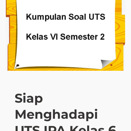
l
u
o
a
a
s
d
a
S
i
o
I
a
P
l
A
d
T
a
e
n
m
S
a
t
t
r
Siap
i
a
k
t
Menghadapi
:
e
C
g
o
UTS IPA Kelas 6
i