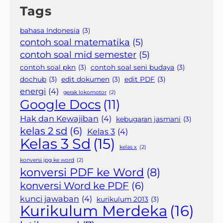
Tags
bahasa Indonesia
(3)
contoh soal matematika
(5)
contoh soal mid semester
(5)
contoh soal pkn
(3)
contoh soal seni budaya
(3)
dochub
(3)
edit dokumen
(3)
edit PDF
(3)
energi
(4)
gerak lokomotor
(2)
Google Docs
(11)
Hak dan Kewajiban
(4)
kebugaran jasmani
(3)
kelas 2 sd
(6)
Kelas 3
(4)
Kelas 3 Sd
(15)
kelas x
(2)
konversi jpg ke word
(2)
konversi PDF ke Word
(8)
konversi Word ke PDF
(6)
kunci jawaban
(4)
kurikulum 2013
(3)
Kurikulum Merdeka
(16)