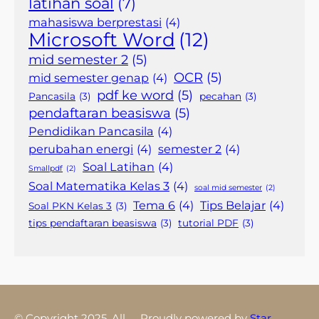
latihan soal
(7)
mahasiswa berprestasi
(4)
Microsoft Word
(12)
mid semester 2
(5)
OCR
(5)
mid semester genap
(4)
pdf ke word
(5)
Pancasila
(3)
pecahan
(3)
pendaftaran beasiswa
(5)
Pendidikan Pancasila
(4)
perubahan energi
(4)
semester 2
(4)
Soal Latihan
(4)
Smallpdf
(2)
Soal Matematika Kelas 3
(4)
soal mid semester
(2)
Tema 6
(4)
Tips Belajar
(4)
Soal PKN Kelas 3
(3)
tips pendaftaran beasiswa
(3)
tutorial PDF
(3)
© Copyright 2025. All
Proudly powered by
Star