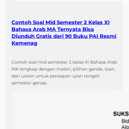
e
k
a
Contoh Soal Mid Semester 2 Kelas XI
r
Bahasa Arab MA Ternyata Bisa
a
Diunduh Gratis dari 90 Buku PAI Resmi
n
Kemenag
g
Contoh soal mid semester 2 kelas XI Bahasa Arab
MA lengkap dengan materi, pilihan ganda, isian,
dan uraian untuk persiapan ujian tengah
semester genap.