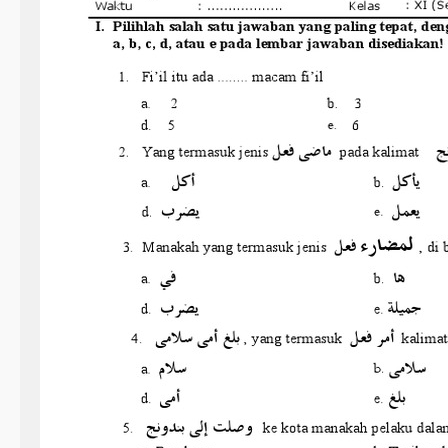
k
a
K
e
l
a
s
3
S
D
S
e
m
e
s
t
e
r
1