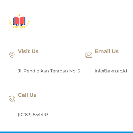
Lewati
ke
konten
Visit Us
Email Us
Jl. Pendidikan Terapan No. 5
info@akn.ac.id
Call Us
(0283) 554433