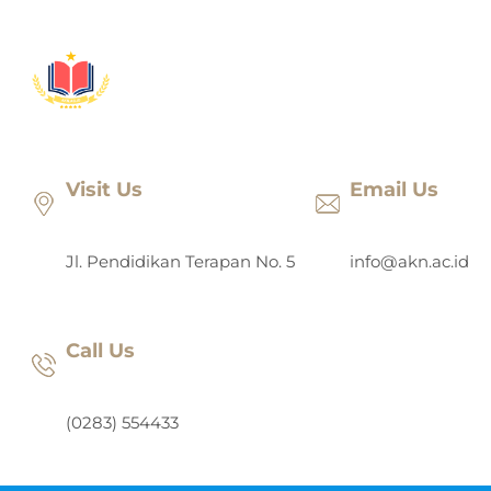
Lewati
ke
konten
Visit Us
Email Us
Jl. Pendidikan Terapan No. 5
info@akn.ac.id
Call Us
(0283) 554433