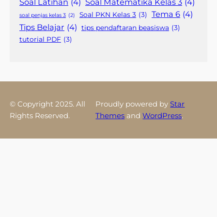
Soal Latihan
(4)
Soal Matematika Kelas 3
(4)
Tema 6
(4)
Soal PKN Kelas 3
(3)
soal penjas kelas 3
(2)
Tips Belajar
(4)
tips pendaftaran beasiswa
(3)
tutorial PDF
(3)
© Copyright 2025. All
Proudly powered by
Star
Rights Reserved.
Themes
and
WordPress
.