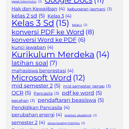
Google Docs
(11)
gerak lokomotor
(2)
Hak dan Kewajiban
(4)
kebugaran jasmani
(3)
kelas 2 sd
(5)
Kelas 3
(4)
Kelas 3 Sd
(15)
kelas x
(2)
konversi PDF ke Word
(8)
konversi Word ke PDF
(6)
kunci jawaban
(4)
Kurikulum Merdeka
(14)
latihan soal
(7)
mahasiswa berprestasi
(4)
Microsoft Word
(12)
mid semester 2
(5)
mid semester genap
(3)
OCR
(5)
pdf ke word
(5)
Pancasila
(3)
pendaftaran beasiswa
(5)
pecahan
(3)
Pendidikan Pancasila
(4)
perubahan energi
(4)
prestasi akademik
(2)
semester 2
(4)
siswa kurang mampu
(2)