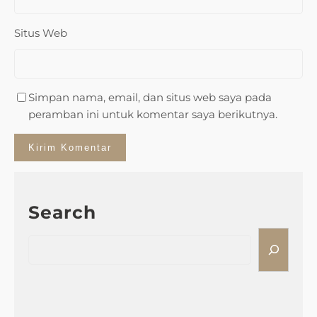
Situs Web
Simpan nama, email, dan situs web saya pada
peramban ini untuk komentar saya berikutnya.
Search
S
e
a
r
c