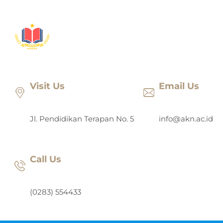
Lewati
ke
konten
Visit Us
Email Us
Jl. Pendidikan Terapan No. 5
info@akn.ac.id
Call Us
(0283) 554433