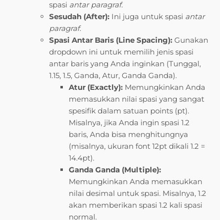
spasi
antar paragraf
.
Sesudah (After):
Ini juga untuk spasi
antar
paragraf
.
Spasi Antar Baris (Line Spacing):
Gunakan
dropdown ini untuk memilih jenis spasi
antar baris yang Anda inginkan (Tunggal,
1.15, 1.5, Ganda, Atur, Ganda Ganda).
Atur (Exactly):
Memungkinkan Anda
memasukkan nilai spasi yang sangat
spesifik dalam satuan points (pt).
Misalnya, jika Anda ingin spasi 1.2
baris, Anda bisa menghitungnya
(misalnya, ukuran font 12pt dikali 1.2 =
14.4pt).
Ganda Ganda (Multiple):
Memungkinkan Anda memasukkan
nilai desimal untuk spasi. Misalnya, 1.2
akan memberikan spasi 1.2 kali spasi
normal.