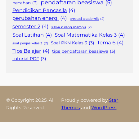
pendaftaran beasiswa
(5)
pecahan
(3)
Pendidikan Pancasila
(4)
perubahan energi
(4)
prestasi akademik
(2)
semester 2
(4)
siswa kurang mampu
(2)
Soal Latihan
(4)
Soal Matematika Kelas 3
(4)
Tema 6
(4)
Soal PKN Kelas 3
(3)
soal penjas kelas 3
(2)
Tips Belajar
(4)
tips pendaftaran beasiswa
(3)
tutorial PDF
(3)
© Copyright 2025. All
Proudly powered by
Star
Rights Reserved.
Themes
and
WordPress
.