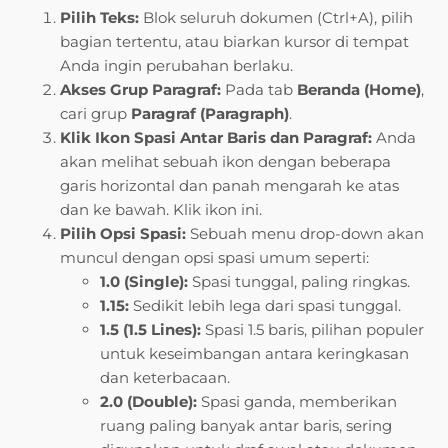
Pilih Teks:
Blok seluruh dokumen (Ctrl+A), pilih
bagian tertentu, atau biarkan kursor di tempat
Anda ingin perubahan berlaku.
Akses Grup Paragraf:
Pada tab
Beranda (Home)
,
cari grup
Paragraf (Paragraph)
.
Klik Ikon Spasi Antar Baris dan Paragraf:
Anda
akan melihat sebuah ikon dengan beberapa
garis horizontal dan panah mengarah ke atas
dan ke bawah. Klik ikon ini.
Pilih Opsi Spasi:
Sebuah menu drop-down akan
muncul dengan opsi spasi umum seperti:
1.0 (Single):
Spasi tunggal, paling ringkas.
1.15:
Sedikit lebih lega dari spasi tunggal.
1.5 (1.5 Lines):
Spasi 1.5 baris, pilihan populer
untuk keseimbangan antara keringkasan
dan keterbacaan.
2.0 (Double):
Spasi ganda, memberikan
ruang paling banyak antar baris, sering