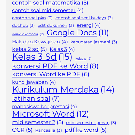
contoh soal matematika
(5)
contoh soal mid semester
(4)
contoh soal pkn
(3)
contoh soal seni budaya
(3)
energi
(4)
dochub
(3)
edit dokumen
(3)
Google Docs
(11)
gerak lokomotor
(2)
Hak dan Kewajiban
(4)
kebugaran jasmani
(3)
kelas 2 sd
(5)
Kelas 3
(4)
Kelas 3 Sd
(15)
kelas x
(2)
konversi PDF ke Word
(8)
konversi Word ke PDF
(6)
kunci jawaban
(4)
Kurikulum Merdeka
(14)
latihan soal
(7)
mahasiswa berprestasi
(4)
Microsoft Word
(12)
mid semester 2
(5)
mid semester genap
(3)
OCR
(5)
pdf ke word
(5)
Pancasila
(3)