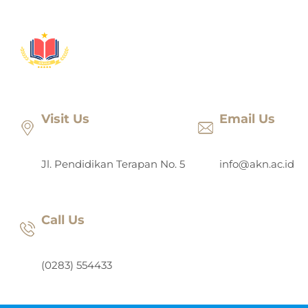
Lewati
ke
konten
Visit Us
Email Us
Jl. Pendidikan Terapan No. 5
info@akn.ac.id
Call Us
(0283) 554433