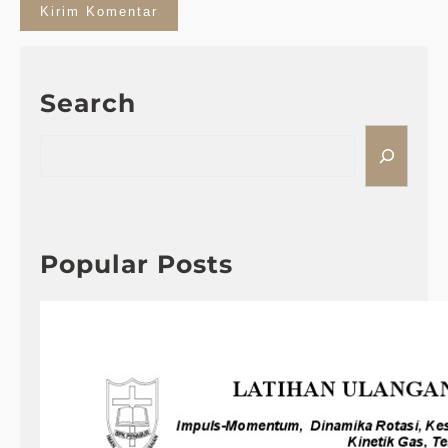
Search
S
e
a
r
c
h
Popular Posts