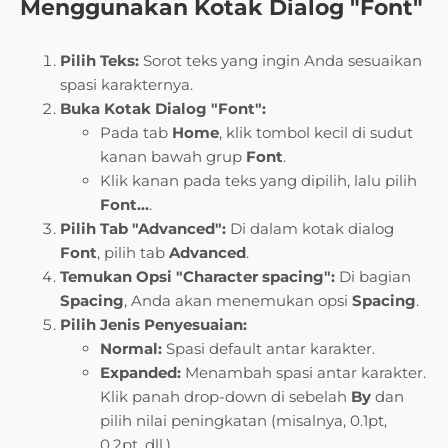
Menggunakan Kotak Dialog "Font"
Pilih Teks:
Sorot teks yang ingin Anda sesuaikan
spasi karakternya.
Buka Kotak Dialog "Font":
Pada tab
Home
, klik tombol kecil di sudut
kanan bawah grup
Font
.
Klik kanan pada teks yang dipilih, lalu pilih
Font…
.
Pilih Tab "Advanced":
Di dalam kotak dialog
Font
, pilih tab
Advanced
.
Temukan Opsi "Character spacing":
Di bagian
Spacing
, Anda akan menemukan opsi
Spacing
.
Pilih Jenis Penyesuaian:
Normal:
Spasi default antar karakter.
Expanded:
Menambah spasi antar karakter.
Klik panah drop-down di sebelah
By
dan
pilih nilai peningkatan (misalnya, 0.1pt,
0.2pt, dll.).