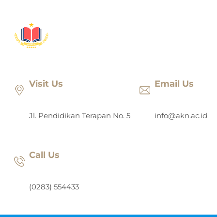
Lewati
ke
konten
Visit Us
Email Us
Jl. Pendidikan Terapan No. 5
info@akn.ac.id
Call Us
(0283) 554433