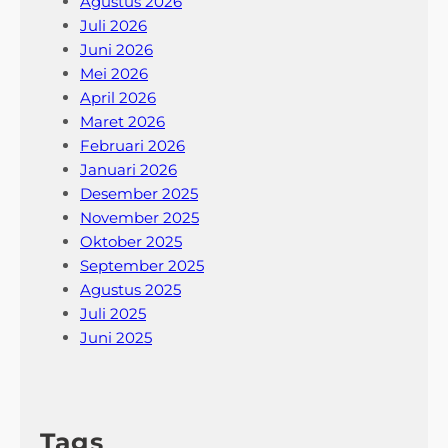
Agustus 2026
i
Juli 2026
S
Juni 2026
i
Mei 2026
s
April 2026
w
Maret 2026
a
Februari 2026
S
Januari 2026
e
Desember 2025
k
November 2025
a
Oktober 2025
r
September 2025
a
Agustus 2025
n
Juli 2025
g
Juni 2025
Tags