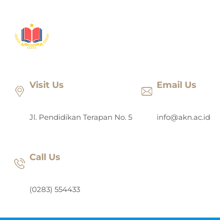
Lewati
ke
konten
Visit Us
Email Us
Jl. Pendidikan Terapan No. 5
info@akn.ac.id
Call Us
(0283) 554433