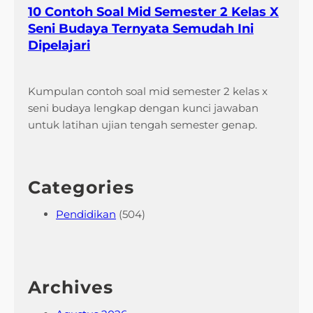
10 Contoh Soal Mid Semester 2 Kelas X
k
Seni Budaya Ternyata Semudah Ini
a
Dipelajari
y
a
n
Kumpulan contoh soal mid semester 2 kelas x
g
seni budaya lengkap dengan kunci jawaban
W
untuk latihan ujian tengah semester genap.
a
j
i
Categories
b
D
Pendidikan
(504)
i
k
u
a
Archives
s
a