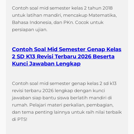
s
Contoh soal mid semester kelas 2 tahun 2018
3
untuk latihan mandiri, mencakup Matematika,
S
Bahasa Indonesia, dan PKn. Cocok untuk
e
persiapan ujian.
m
e
s
Contoh Soal Mid Semester Genap Kelas
t
2 SD K13 Revisi Terbaru 2026 Beserta
e
Kunci Jawaban Lengkap
r
1
Contoh soal mid semester genap kelas 2 sd k13
M
revisi terbaru 2026 lengkap dengan kunci
a
jawaban siap bantu siswa berlatih mandiri di
t
rumah. Pelajari materi perkalian, pembagian,
e
dan tema penting lainnya untuk raih nilai terbaik
m
di PTS!
a
t
i