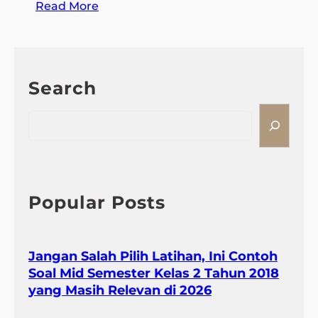
:
Read More
T
e
r
n
Search
y
a
S
t
e
a
a
3
r
0
c
S
h
Popular Posts
o
a
l
Jangan Salah Pilih Latihan, Ini Contoh
K
Soal Mid Semester Kelas 2 Tahun 2018
e
yang Masih Relevan di 2026
l
a