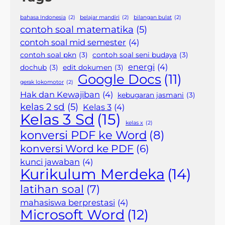
bahasa Indonesia
(2)
belajar mandiri
(2)
bilangan bulat
(2)
contoh soal matematika
(5)
contoh soal mid semester
(4)
contoh soal pkn
(3)
contoh soal seni budaya
(3)
energi
(4)
dochub
(3)
edit dokumen
(3)
Google Docs
(11)
gerak lokomotor
(2)
Hak dan Kewajiban
(4)
kebugaran jasmani
(3)
kelas 2 sd
(5)
Kelas 3
(4)
Kelas 3 Sd
(15)
kelas x
(2)
konversi PDF ke Word
(8)
konversi Word ke PDF
(6)
kunci jawaban
(4)
Kurikulum Merdeka
(14)
latihan soal
(7)
mahasiswa berprestasi
(4)
Microsoft Word
(12)