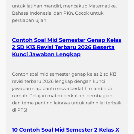
a
untuk latihan mandiri, mencakup Matematika,
K
Bahasa Indonesia, dan PKn. Cocok untuk
e
persiapan ujian.
l
a
s
Contoh Soal Mid Semester Genap Kelas
3
2 SD K13 Revisi Terbaru 2026 Beserta
S
Kunci Jawaban Lengkap
D
S
Contoh soal mid semester genap kelas 2 sd k13
e
revisi terbaru 2026 lengkap dengan kunci
m
jawaban siap bantu siswa berlatih mandiri di
e
rumah. Pelajari materi perkalian, pembagian,
s
dan tema penting lainnya untuk raih nilai terbaik
t
di PTS!
e
r
1
10 Contoh Soal Mid Semester 2 Kelas X
y