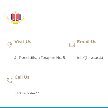
Lewati
ke
konten
Visit Us
Email Us
Jl. Pendidikan Terapan No. 5
info@akn.ac.id
Call Us
(0283) 554433