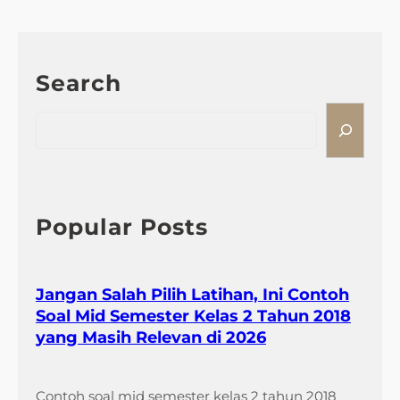
7
S
o
a
Search
l
B
S
a
e
h
a
a
r
s
c
a
h
Popular Posts
I
n
d
Jangan Salah Pilih Latihan, Ini Contoh
o
Soal Mid Semester Kelas 2 Tahun 2018
n
yang Masih Relevan di 2026
e
s
i
Contoh soal mid semester kelas 2 tahun 2018