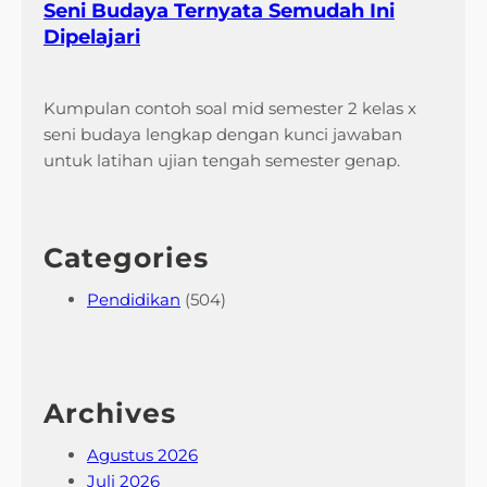
Seni Budaya Ternyata Semudah Ini
a
Dipelajari
n
g
W
Kumpulan contoh soal mid semester 2 kelas x
a
seni budaya lengkap dengan kunci jawaban
j
untuk latihan ujian tengah semester genap.
i
b
T
Categories
a
h
Pendidikan
(504)
u
S
e
k
Archives
a
r
Agustus 2026
a
Juli 2026