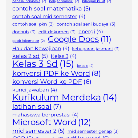
bahasa Indonesia
(2)
belajar mandiri
(2)
bilangan bulat
(2)
contoh soal matematika
(5)
contoh soal mid semester
(4)
contoh soal pkn
(3)
contoh soal seni budaya
(3)
energi
(4)
dochub
(3)
edit dokumen
(3)
Google Docs
(11)
gerak lokomotor
(2)
Hak dan Kewajiban
(4)
kebugaran jasmani
(3)
kelas 2 sd
(5)
Kelas 3
(4)
Kelas 3 Sd
(15)
kelas x
(2)
konversi PDF ke Word
(8)
konversi Word ke PDF
(6)
kunci jawaban
(4)
Kurikulum Merdeka
(14)
latihan soal
(7)
mahasiswa berprestasi
(4)
Microsoft Word
(12)
mid semester 2
(5)
mid semester genap
(3)