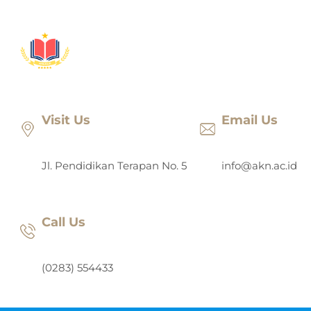
Lewati
ke
konten
Visit Us
Email Us
Jl. Pendidikan Terapan No. 5
info@akn.ac.id
Call Us
(0283) 554433