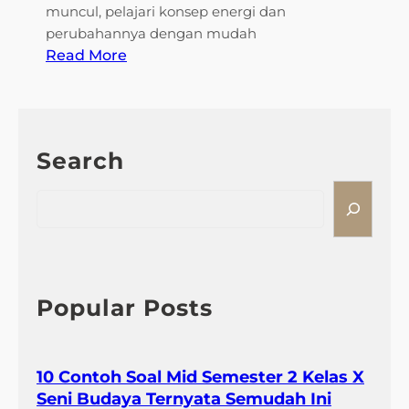
n
muncul, pelajari konsep energi dan
t
perubahannya dengan mudah
a
:
Read More
n
T
g
e
E
r
n
n
e
Search
y
r
a
S
g
t
e
i
a
a
y
5
r
a
S
c
n
o
h
Popular Posts
g
a
S
l
e
P
r
10 Contoh Soal Mid Semester 2 Kelas X
e
i
Seni Budaya Ternyata Semudah Ini
r