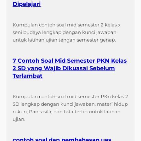
n
Dipelajari
u
g
b
M
a
Kumpulan contoh soal mid semester 2 kelas x
u
h
seni budaya lengkap dengan kunci jawaban
n
a
untuk latihan ujian tengah semester genap.
c
n
u
E
l
n
7 Contoh Soal Mid Semester PKN Kelas
d
e
2 SD yang Wajib Dikuasai Sebelum
i
r
Terlambat
S
g
T
i
S
Kumpulan contoh soal mid semester PKn kelas 2
K
2
SD lengkap dengan kunci jawaban, materi hidup
e
0
rukun, Pancasila, dan tata tertib untuk latihan
l
2
ujian.
a
6
s
3
contoh soal dan pembahasan uas