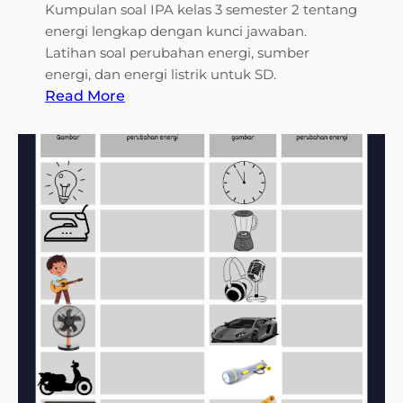
K
Kumpulan soal IPA kelas 3 semester 2 tentang
e
energi lengkap dengan kunci jawaban.
l
Latihan soal perubahan energi, sumber
a
energi, dan energi listrik untuk SD.
s
:
Read More
3
3
T
R
e
a
m
h
a
a
6
s
d
i
i
a
2
S
0
o
2
a
6
l
I
P