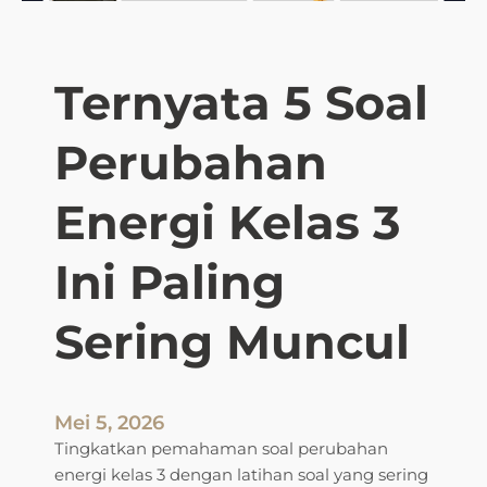
A
K
e
Ternyata 5 Soal
l
a
Perubahan
s
3
S
Energi Kelas 3
e
m
Ini Paling
e
s
Sering Muncul
t
e
r
2
Mei 5, 2026
T
Tingkatkan pemahaman soal perubahan
e
energi kelas 3 dengan latihan soal yang sering