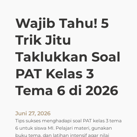
o
a
Wajib Tahu! 5
l
M
Trik Jitu
i
d
S
Taklukkan Soal
e
m
PAT Kelas 3
e
s
Tema 6 di 2026
t
e
r
2
Juni 27, 2026
K
Tips sukses menghadapi soal PAT kelas 3 tema
e
6 untuk siswa MI. Pelajari materi, gunakan
l
buku tema, dan latihan intensif agar nilai