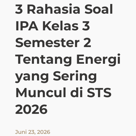
i
3 Rahasia Soal
a
t
n
u
g
IPA Kelas 3
T
W
a
a
k
Semester 2
j
l
i
u
Tentang Energi
b
k
T
k
a
yang Sering
a
h
n
u
Muncul di STS
S
d
o
i
a
2026
2
l
0
P
2
A
6
T
Juni 23, 2026