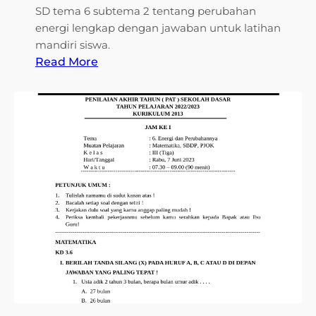
SD tema 6 subtema 2 tentang perubahan
energi lengkap dengan jawaban untuk latihan
mandiri siswa.
:
Read More
5
R
a
h
a
s
i
a
C
o
n
t
o
h
S