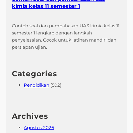
I
kimia kelas 11 semester 1
n
i
P
Contoh soal dan pembahasan UAS kimia kelas 11
a
semester 1 lengkap dengan langkah
l
penyelesaian. Cocok untuk latihan mandiri dan
i
persiapan ujian.
n
g
S
Categories
e
r
Pendidikan
(502)
i
n
g
M
Archives
u
n
Agustus 2026
c