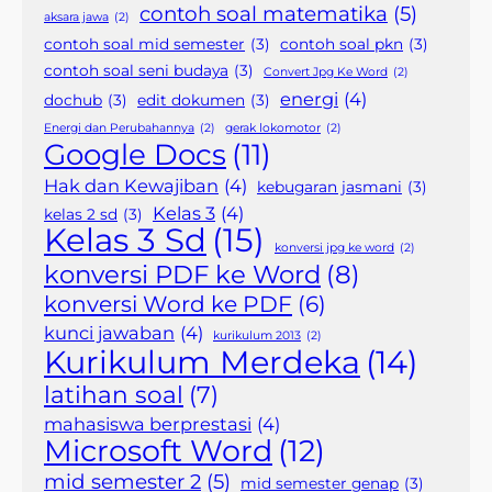
contoh soal matematika
(5)
aksara jawa
(2)
contoh soal mid semester
(3)
contoh soal pkn
(3)
contoh soal seni budaya
(3)
Convert Jpg Ke Word
(2)
energi
(4)
dochub
(3)
edit dokumen
(3)
Energi dan Perubahannya
(2)
gerak lokomotor
(2)
Google Docs
(11)
Hak dan Kewajiban
(4)
kebugaran jasmani
(3)
Kelas 3
(4)
kelas 2 sd
(3)
Kelas 3 Sd
(15)
konversi jpg ke word
(2)
konversi PDF ke Word
(8)
konversi Word ke PDF
(6)
kunci jawaban
(4)
kurikulum 2013
(2)
Kurikulum Merdeka
(14)
latihan soal
(7)
mahasiswa berprestasi
(4)
Microsoft Word
(12)
mid semester 2
(5)
mid semester genap
(3)