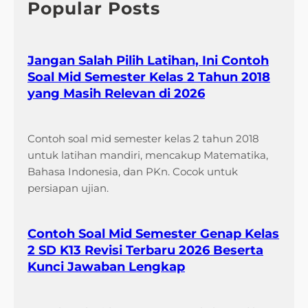
h
Popular Posts
k
e
l
Jangan Salah Pilih Latihan, Ini Contoh
a
Soal Mid Semester Kelas 2 Tahun 2018
s
yang Masih Relevan di 2026
3
t
e
Contoh soal mid semester kelas 2 tahun 2018
m
untuk latihan mandiri, mencakup Matematika,
a
Bahasa Indonesia, dan PKn. Cocok untuk
7
persiapan ujian.
Contoh Soal Mid Semester Genap Kelas
2 SD K13 Revisi Terbaru 2026 Beserta
Kunci Jawaban Lengkap