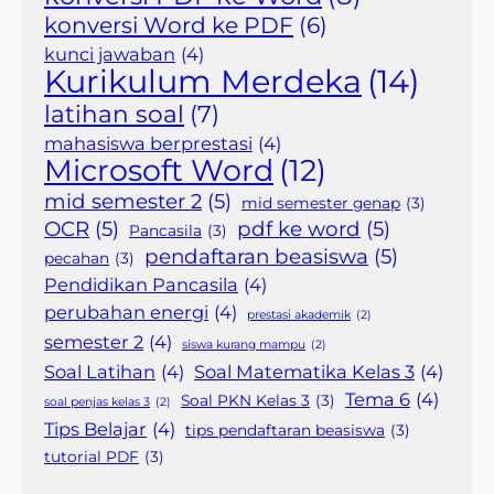
konversi Word ke PDF
(6)
kunci jawaban
(4)
Kurikulum Merdeka
(14)
latihan soal
(7)
mahasiswa berprestasi
(4)
Microsoft Word
(12)
mid semester 2
(5)
mid semester genap
(3)
OCR
(5)
pdf ke word
(5)
Pancasila
(3)
pendaftaran beasiswa
(5)
pecahan
(3)
Pendidikan Pancasila
(4)
perubahan energi
(4)
prestasi akademik
(2)
semester 2
(4)
siswa kurang mampu
(2)
Soal Latihan
(4)
Soal Matematika Kelas 3
(4)
Tema 6
(4)
Soal PKN Kelas 3
(3)
soal penjas kelas 3
(2)
Tips Belajar
(4)
tips pendaftaran beasiswa
(3)
tutorial PDF
(3)