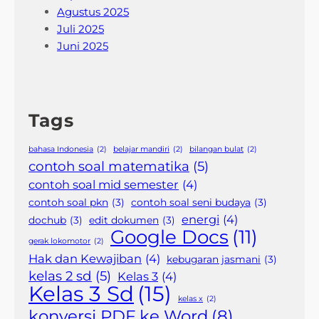
Agustus 2025
Juli 2025
Juni 2025
Tags
bahasa Indonesia
(2)
belajar mandiri
(2)
bilangan bulat
(2)
contoh soal matematika
(5)
contoh soal mid semester
(4)
contoh soal pkn
(3)
contoh soal seni budaya
(3)
energi
(4)
dochub
(3)
edit dokumen
(3)
Google Docs
(11)
gerak lokomotor
(2)
Hak dan Kewajiban
(4)
kebugaran jasmani
(3)
kelas 2 sd
(5)
Kelas 3
(4)
Kelas 3 Sd
(15)
kelas x
(2)
konversi PDF ke Word
(8)