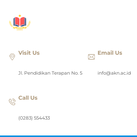
Lewati
ke
konten
Visit Us
Email Us
Jl. Pendidikan Terapan No. 5
info@akn.ac.id
Call Us
(0283) 554433