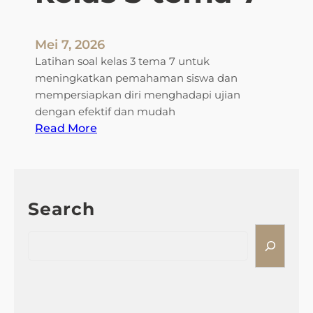
Mei 7, 2026
Latihan soal kelas 3 tema 7 untuk
meningkatkan pemahaman siswa dan
mempersiapkan diri menghadapi ujian
dengan efektif dan mudah
:
Read More
l
a
t
i
Search
h
a
S
n
e
s
a
o
r
a
c
l