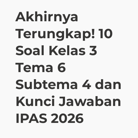
o
a
Akhirnya
l
M
Terungkap! 10
i
d
S
Soal Kelas 3
e
m
Tema 6
e
s
Subtema 4 dan
t
e
Kunci Jawaban
r
2
K
IPAS 2026
e
l
a