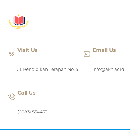
Lewati
ke
konten
Visit Us
Email Us
Jl. Pendidikan Terapan No. 5
info@akn.ac.id
Call Us
(0283) 554433