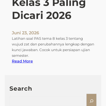
Kelas 3 Paling
K
e
Dicari 2026
l
a
s
3
Juni 23, 2026
S
Latihan soal PAS tema 8 kelas 3 tentang
D
wujud zat dan perubahannya lengkap dengan
S
kunci jawaban. Cocok untuk persiapan ujian
e
semester.
m
:
Read More
e
5
s
K
t
u
e
n
r
Search
c
1
i
S
d
J
e
a