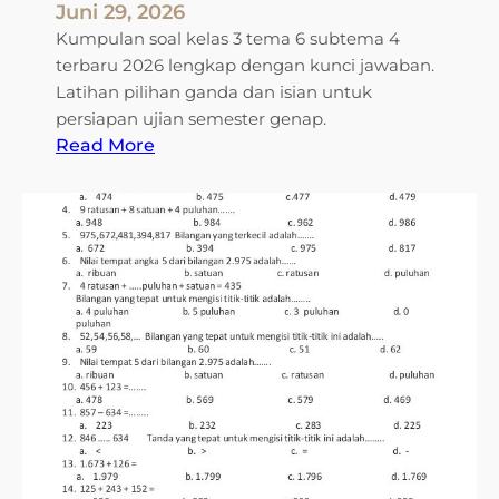
s
Juni 29, 2026
3
Kumpulan soal kelas 3 tema 6 subtema 4
S
terbaru 2026 lengkap dengan kunci jawaban.
D
Latihan pilihan ganda dan isian untuk
T
persiapan ujian semester genap.
e
:
Read More
m
A
a
k
6
h
S
i
u
r
b
n
t
y
e
a
m
T
a
e
2
r
y
u
a
n