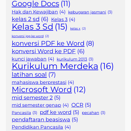
Google Docs
(11)
Hak dan Kewajiban
(4)
kebugaran jasmani
(3)
kelas 2 sd
(6)
Kelas 3
(4)
Kelas 3 Sd
(15)
kelas x
(2)
konversi jpg ke word
(2)
konversi PDF ke Word
(8)
konversi Word ke PDF
(6)
kunci jawaban
(4)
kurikulum 2013
(3)
Kurikulum Merdeka
(16)
latihan soal
(7)
mahasiswa berprestasi
(4)
Microsoft Word
(12)
mid semester 2
(5)
OCR
(5)
mid semester genap
(4)
pdf ke word
(5)
Pancasila
(3)
pecahan
(3)
pendaftaran beasiswa
(5)
Pendidikan Pancasila
(4)