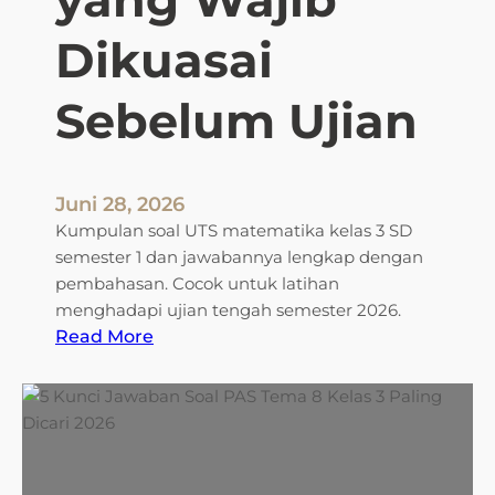
e
m
Dikuasai
a
6
Sebelum Ujian
S
u
b
t
Juni 28, 2026
e
Kumpulan soal UTS matematika kelas 3 SD
m
semester 1 dan jawabannya lengkap dengan
a
pembahasan. Cocok untuk latihan
4
menghadapi ujian tengah semester 2026.
d
:
Read More
a
5
n
C
K
o
u
n
n
t
c
o