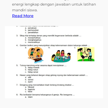
energi lengkap dengan jawaban untuk latihan
mandiri siswa.
:
Read More
5
R
a
h
a
s
i
a
C
o
n
t
o
h
S