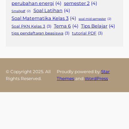
perubahan energi
(4)
semester 2
(4)
Soal Latihan
(4)
Smallpdf
(2)
Soal Matematika Kelas 3
(4)
soal mid semester
(2)
Tema 6
(4)
Tips Belajar
(4)
Soal PKN Kelas 3
(3)
tips pendaftaran beasiswa
(3)
tutorial PDF
(3)
© Copyright 2025. All
Proudly powered by
Star
Rights Reserved.
Themes
and
WordPress
.