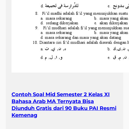
i
2
a
6
n
Contoh Soal Mid Semester 2 Kelas XI
Bahasa Arab MA Ternyata Bisa
Diunduh Gratis dari 90 Buku PAI Resmi
Kemenag