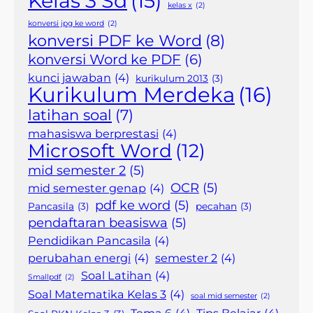
Kelas 3 Sd
(15)
kelas x
(2)
konversi jpg ke word
(2)
konversi PDF ke Word
(8)
konversi Word ke PDF
(6)
kunci jawaban
(4)
kurikulum 2013
(3)
Kurikulum Merdeka
(16)
latihan soal
(7)
mahasiswa berprestasi
(4)
Microsoft Word
(12)
mid semester 2
(5)
OCR
(5)
mid semester genap
(4)
pdf ke word
(5)
Pancasila
(3)
pecahan
(3)
pendaftaran beasiswa
(5)
Pendidikan Pancasila
(4)
perubahan energi
(4)
semester 2
(4)
Soal Latihan
(4)
Smallpdf
(2)
Soal Matematika Kelas 3
(4)
soal mid semester
(2)