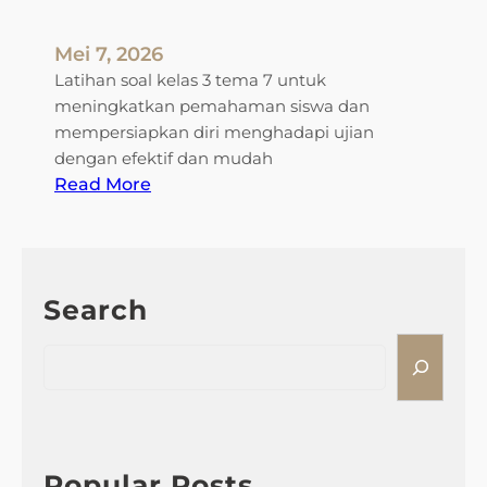
T
e
Mei 7, 2026
m
Latihan soal kelas 3 tema 7 untuk
a
meningkatkan pemahaman siswa dan
7
mempersiapkan diri menghadapi ujian
d
dengan efektif dan mudah
a
:
Read More
r
l
i
a
R
t
P
i
P
Search
h
1
a
S
L
n
e
e
s
a
m
o
r
b
a
c
a
l
h
Popular Posts
r