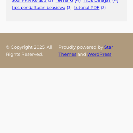
Tema 6
(4)
Tips Belajar
(4)
Soal PKN Kelas 3
(3)
tips pendaftaran beasiswa
(3)
tutorial PDF
(3)
© Copyright 2025. All
Proudly powered by
Star
Rights Reserved.
Themes
and
WordPress
.