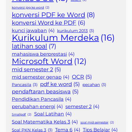
konversi jpg ke word
(2)
konversi PDF ke Word
(8)
konversi Word ke PDF
(6)
kunci jawaban
(4)
kurikulum 2013
(3)
Kurikulum Merdeka
(16)
latihan soal
(7)
mahasiswa berprestasi
(4)
Microsoft Word
(12)
mid semester 2
(5)
OCR
(5)
mid semester genap
(4)
pdf ke word
(5)
Pancasila
(3)
pecahan
(3)
pendaftaran beasiswa
(5)
Pendidikan Pancasila
(4)
perubahan energi
(4)
semester 2
(4)
Soal Latihan
(4)
Smallpdf
(2)
Soal Matematika Kelas 3
(4)
soal mid semester
(2)
Tema 6
(4)
Tips Belajar
(4)
Soal PKN Kelas 3
(3)