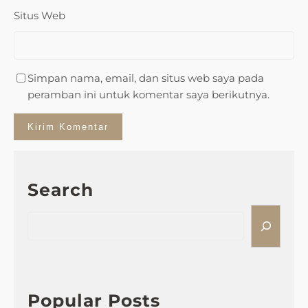
Situs Web
Simpan nama, email, dan situs web saya pada
peramban ini untuk komentar saya berikutnya.
Search
S
e
a
r
c
h
Popular Posts