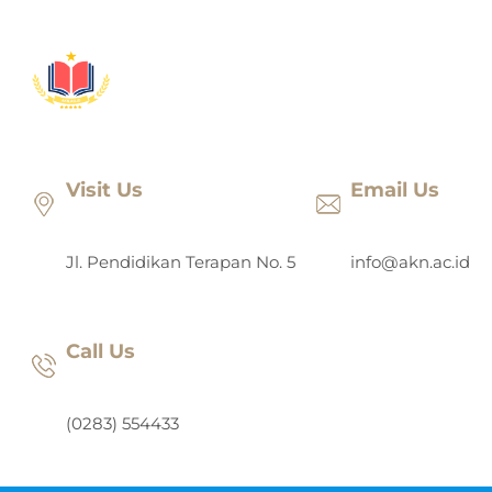
Lewati
ke
konten
Visit Us
Email Us
Jl. Pendidikan Terapan No. 5
info@akn.ac.id
Call Us
(0283) 554433