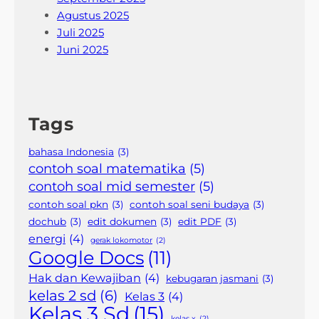
Agustus 2025
Juli 2025
Juni 2025
Tags
bahasa Indonesia
(3)
contoh soal matematika
(5)
contoh soal mid semester
(5)
contoh soal pkn
(3)
contoh soal seni budaya
(3)
dochub
(3)
edit dokumen
(3)
edit PDF
(3)
energi
(4)
gerak lokomotor
(2)
Google Docs
(11)
Hak dan Kewajiban
(4)
kebugaran jasmani
(3)
kelas 2 sd
(6)
Kelas 3
(4)
Kelas 3 Sd
(15)
kelas x
(2)