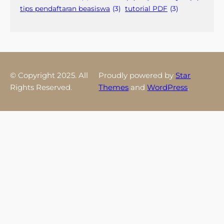
tips pendaftaran beasiswa
(3)
tutorial PDF
(3)
© Copyright 2025. All
Proudly powered by
Star
Rights Reserved.
Themes
and
WordPress
.