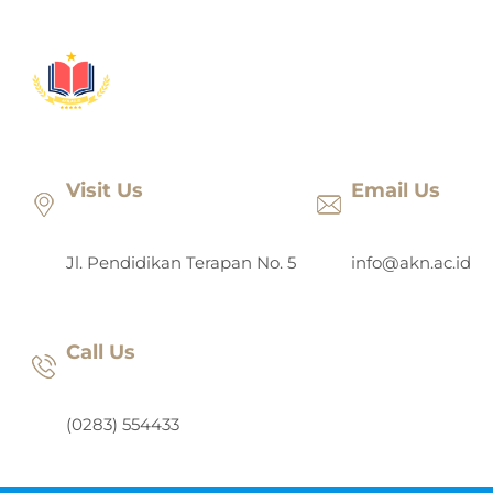
Lewati
ke
konten
Visit Us
Email Us
Jl. Pendidikan Terapan No. 5
info@akn.ac.id
Call Us
(0283) 554433