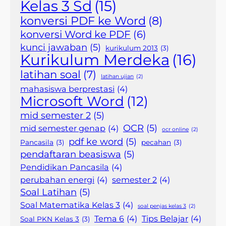
Kelas 3 Sd
(15)
konversi PDF ke Word
(8)
konversi Word ke PDF
(6)
kunci jawaban
(5)
kurikulum 2013
(3)
Kurikulum Merdeka
(16)
latihan soal
(7)
latihan ujian
(2)
mahasiswa berprestasi
(4)
Microsoft Word
(12)
mid semester 2
(5)
OCR
(5)
mid semester genap
(4)
ocr online
(2)
pdf ke word
(5)
Pancasila
(3)
pecahan
(3)
pendaftaran beasiswa
(5)
Pendidikan Pancasila
(4)
perubahan energi
(4)
semester 2
(4)
Soal Latihan
(5)
Soal Matematika Kelas 3
(4)
soal penjas kelas 3
(2)
Tema 6
(4)
Tips Belajar
(4)
Soal PKN Kelas 3
(3)