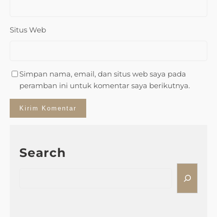
Situs Web
Simpan nama, email, dan situs web saya pada
peramban ini untuk komentar saya berikutnya.
Search
S
e
a
r
c