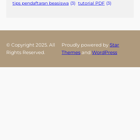
tips pendaftaran beasiswa
(3)
tutorial PDF
(3)
© Copyright 2025. All
Proudly powered by
Star
Rights Reserved.
Themes
and
WordPress
.