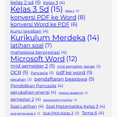
kelas 2 sd
(5)
Kelas 3
(4)
Kelas 3 Sd
(15)
kelas x
(2)
konversi PDF ke Word
(8)
konversi Word ke PDF
(6)
kunci jawaban
(4)
Kurikulum Merdeka
(14)
latihan soal
(7)
mahasiswa berprestasi
(4)
Microsoft Word
(12)
mid semester 2
(5)
mid semester genap
(3)
OCR
(5)
pdf ke word
(5)
Pancasila
(3)
pendaftaran beasiswa
(5)
pecahan
(3)
Pendidikan Pancasila
(4)
perubahan energi
(4)
prestasi akademik
(2)
semester 2
(4)
siswa kurang mampu
(2)
Soal Latihan
(4)
Soal Matematika Kelas 3
(4)
Tema 6
(4)
Soal PKN Kelas 3
(3)
soal penjas kelas 3
(2)