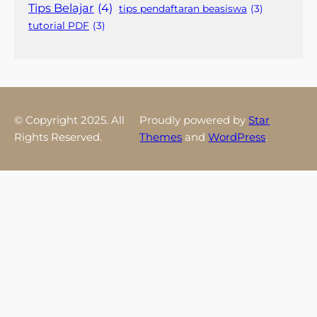
Tips Belajar
(4)
tips pendaftaran beasiswa
(3)
tutorial PDF
(3)
© Copyright 2025. All
Proudly powered by
Star
Rights Reserved.
Themes
and
WordPress
.