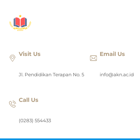
Lewati
ke
konten
Visit Us
Email Us
Jl. Pendidikan Terapan No. 5
info@akn.ac.id
Call Us
(0283) 554433