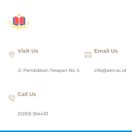
Lewati
ke
konten
Visit Us
Email Us
Jl. Pendidikan Terapan No. 5
info@akn.ac.id
Call Us
(0283) 554433