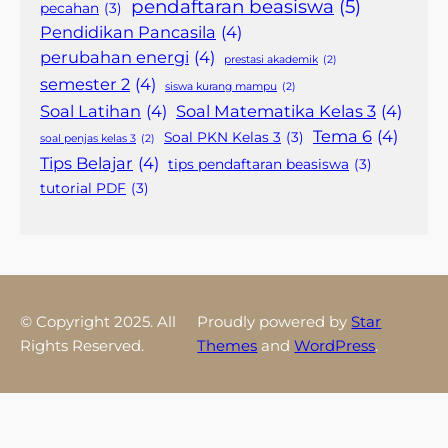
pendaftaran beasiswa
(5)
pecahan
(3)
Pendidikan Pancasila
(4)
perubahan energi
(4)
prestasi akademik
(2)
semester 2
(4)
siswa kurang mampu
(2)
Soal Latihan
(4)
Soal Matematika Kelas 3
(4)
Tema 6
(4)
Soal PKN Kelas 3
(3)
soal penjas kelas 3
(2)
Tips Belajar
(4)
tips pendaftaran beasiswa
(3)
tutorial PDF
(3)
© Copyright 2025. All
Proudly powered by
Star
Rights Reserved.
Themes
and
WordPress
.