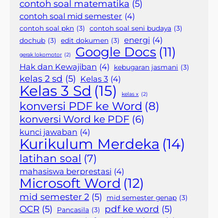
contoh soal matematika
(5)
contoh soal mid semester
(4)
contoh soal pkn
(3)
contoh soal seni budaya
(3)
energi
(4)
dochub
(3)
edit dokumen
(3)
Google Docs
(11)
gerak lokomotor
(2)
Hak dan Kewajiban
(4)
kebugaran jasmani
(3)
kelas 2 sd
(5)
Kelas 3
(4)
Kelas 3 Sd
(15)
kelas x
(2)
konversi PDF ke Word
(8)
konversi Word ke PDF
(6)
kunci jawaban
(4)
Kurikulum Merdeka
(14)
latihan soal
(7)
mahasiswa berprestasi
(4)
Microsoft Word
(12)
mid semester 2
(5)
mid semester genap
(3)
OCR
(5)
pdf ke word
(5)
Pancasila
(3)