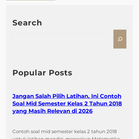
Search
S
e
a
r
c
h
Popular Posts
Jangan Salah Pilih Latihan, Ini Contoh
Soal Mid Semester Kelas 2 Tahun 2018
yang Masih Relevan di 2026
Contoh soal mid semester kelas 2 tahun 2018
untuk latihan mandiri, mencakup Matematika,