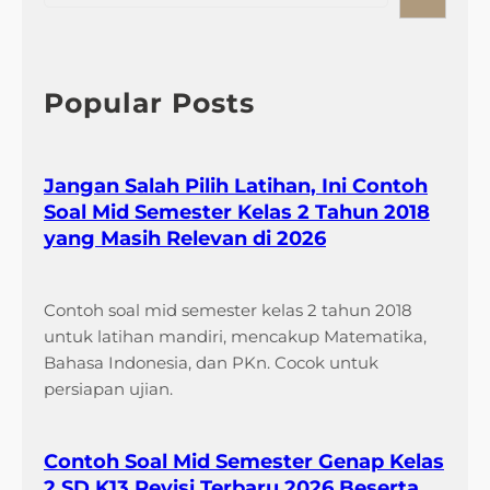
a
r
c
h
Popular Posts
Jangan Salah Pilih Latihan, Ini Contoh
Soal Mid Semester Kelas 2 Tahun 2018
yang Masih Relevan di 2026
Contoh soal mid semester kelas 2 tahun 2018
untuk latihan mandiri, mencakup Matematika,
Bahasa Indonesia, dan PKn. Cocok untuk
persiapan ujian.
Contoh Soal Mid Semester Genap Kelas
2 SD K13 Revisi Terbaru 2026 Beserta