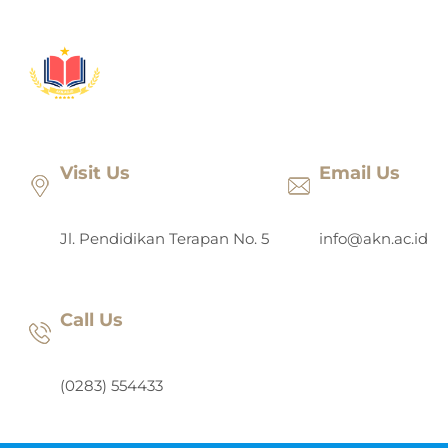
Lewati
ke
konten
Visit Us
Email Us
Jl. Pendidikan Terapan No. 5
info@akn.ac.id
Call Us
(0283) 554433