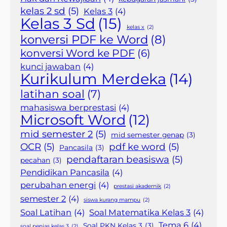
kelas 2 sd
(5)
Kelas 3
(4)
Kelas 3 Sd
(15)
kelas x
(2)
konversi PDF ke Word
(8)
konversi Word ke PDF
(6)
kunci jawaban
(4)
Kurikulum Merdeka
(14)
latihan soal
(7)
mahasiswa berprestasi
(4)
Microsoft Word
(12)
mid semester 2
(5)
mid semester genap
(3)
OCR
(5)
pdf ke word
(5)
Pancasila
(3)
pendaftaran beasiswa
(5)
pecahan
(3)
Pendidikan Pancasila
(4)
perubahan energi
(4)
prestasi akademik
(2)
semester 2
(4)
siswa kurang mampu
(2)
Soal Latihan
(4)
Soal Matematika Kelas 3
(4)
Tema 6
(4)
Soal PKN Kelas 3
(3)
soal penjas kelas 3
(2)