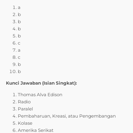
a
b
b
b
b
c
a
c
b
b
Kunci Jawaban (Isian Singkat):
Thomas Alva Edison
Radio
Paralel
Pembaharuan, Kreasi, atau Pengembangan
Kolase
Amerika Serikat