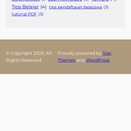
Tips Belajar
(4)
tips pendaftaran beasiswa
(3)
tutorial PDF
(3)
© Copyright 2025. All
Proudly powered by
Star
Rights Reserved.
Themes
and
WordPress
.