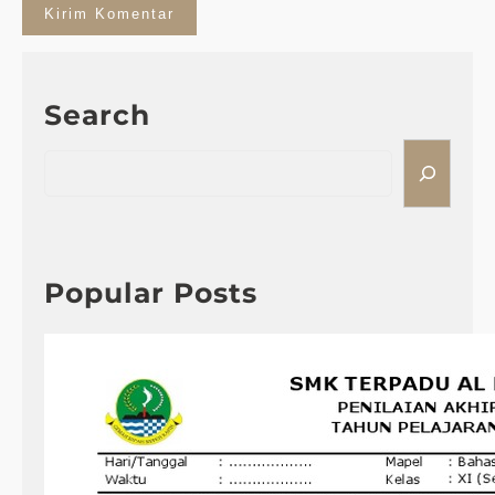
Search
S
e
a
r
c
h
Popular Posts