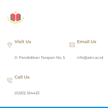
Lewati
ke
konten
Visit Us
Email Us
Jl. Pendidikan Terapan No. 5
info@akn.ac.id
Call Us
(0283) 554433