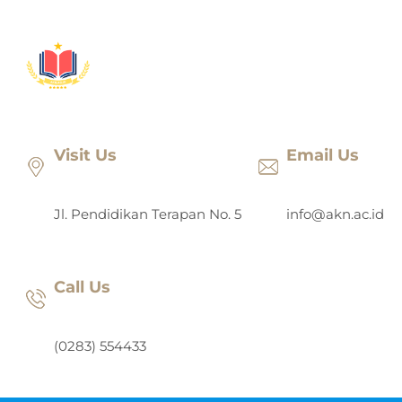
Lewati
ke
konten
Visit Us
Email Us
Jl. Pendidikan Terapan No. 5
info@akn.ac.id
Call Us
(0283) 554433