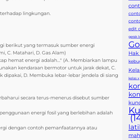
cont
terhadap lingkungan.
cont
conto
edit
gerak 
Go
gi berikut yang termasuk sumber energi
mi, C. Matahari, D. Gas Alam)
Hak
kap hemat energi adalah…" (A. Membiarkan lampu
kebu
unakan kendaraan bermotor untuk jarak dekat, C.
Kela
k dipakai, D. Membuka lebar-lebar jendela di siang
kelas x
ko
kon
rbaharui secara terus-menerus disebut sumber
kunc
Ku
 penggunaan energi fosil yang berlebihan adalah
(1
lat
rgi dengan contoh pemanfaatannya atau
maha