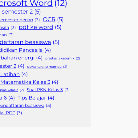
crosoft Word
(12)
 semester 2
(5)
OCR
(5)
semester genap
(3)
pdf ke word
(5)
sila
(3)
han
(3)
daftaran beasiswa
(5)
idikan Pancasila
(4)
ubahan energi
(4)
prestasi akademik
(2)
ster 2
(4)
siswa kurang mampu
(2)
 Latihan
(4)
 Matematika Kelas 3
(4)
Soal PKN Kelas 3
(3)
njas kelas 3
(2)
a 6
(4)
Tips Belajar
(4)
pendaftaran beasiswa
(3)
ial PDF
(3)