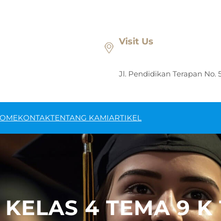
Visit Us
Jl. Pendidikan Terapan No. 
OME
KONTAK
TENTANG KAMI
ARTIKEL
T KELAS 4 TEMA 9 K 