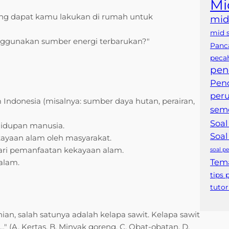
Mi
ang dapat kamu lakukan di rumah untuk
mid
mid 
enggunakan sumber energi terbarukan?"
Panca
peca
pen
Pend
per
 Indonesia (misalnya: sumber daya hutan, perairan,
seme
Soal
hidupan manusia.
Soal
ayaan alam oleh masyarakat.
dari pemanfaatan kekayaan alam.
soal pe
Tem
alam.
tips 
tutor
nian, salah satunya adalah kelapa sawit. Kelapa sawit
A. Kertas, B. Minyak goreng, C. Obat-obatan, D.