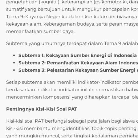
pengetahuan (kognitif), keterampilan (psikomotorik), dan 
sumatif yang bertujuan untuk mengukur pencapaian kom
Tema 9: Kayanya Negeriku dalam kurikulum ini biasan
kekayaan alam, keberagaman budaya, serta peran masya
memanfaatkan sumber daya.
Subtema yang umumnya terdapat dalam Tema 9 adalah
Subtema 1: Kekayaan Sumber Energi di Indonesia
Subtema 2: Pemanfaatan Kekayaan Alam Indones
Subtema 3: Pelestarian Kekayaan Sumber Energi
Setiap subtema akan memiliki indikator-indikator pembelaj
berdasarkan indikator-indikator inilah, memastikan bahw
mencerminkan kompetensi yang diharapkan tercapai ole
Pentingnya Kisi-Kisi Soal PAT
Kisi-kisi soal PAT berfungsi sebagai peta jalan bagi sisw
kisi-kisi membantu mengidentifikasi topik-topik penting y
yang mungkin muncul, serta tingkat kedalaman pemahama