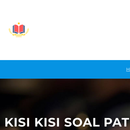
Lewati
ke
konten
H
KISI KISI SOAL PA