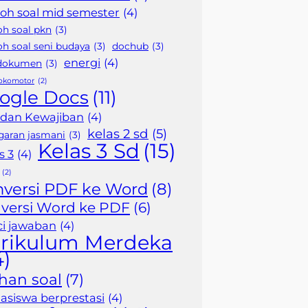
oh soal mid semester
(4)
oh soal pkn
(3)
h soal seni budaya
(3)
dochub
(3)
energi
(4)
 dokumen
(3)
lokomotor
(2)
ogle Docs
(11)
 dan Kewajiban
(4)
kelas 2 sd
(5)
garan jasmani
(3)
Kelas 3 Sd
(15)
s 3
(4)
(2)
nversi PDF ke Word
(8)
versi Word ke PDF
(6)
i jawaban
(4)
rikulum Merdeka
4)
ihan soal
(7)
siswa berprestasi
(4)