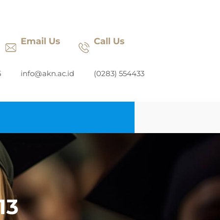
Email Us
Call Us
5
info@akn.ac.id
(0283) 554433
13