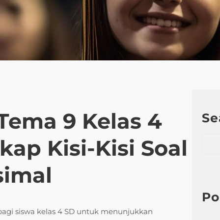
Tema 9 Kelas 4
Se
S
ap Kisi-Kisi Soal
e
a
simal
r
c
h
Po
bagi siswa kelas 4 SD untuk menunjukkan