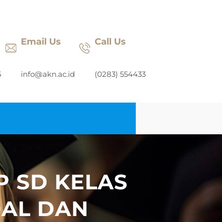
Email Us
Call Us
5
info@akn.ac.id
(0283) 554433
P SD KELAS
OAL DAN