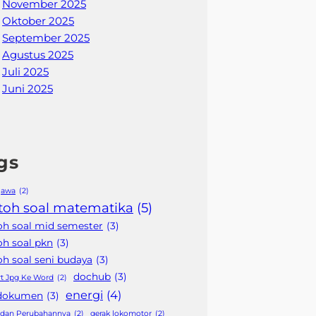
November 2025
Oktober 2025
September 2025
Agustus 2025
Juli 2025
Juni 2025
gs
 jawa
(2)
toh soal matematika
(5)
oh soal mid semester
(3)
oh soal pkn
(3)
h soal seni budaya
(3)
dochub
(3)
t Jpg Ke Word
(2)
energi
(4)
 dokumen
(3)
 dan Perubahannya
(2)
gerak lokomotor
(2)