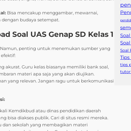
pen
Pend
al:
Bisa mencakup menggambar, mewarnai,
tan dengan budaya setempat.
pendid
seme
oad Soal UAS Genap SD Kelas 1
Soal
Soal
sulit. Namun, penting untuk menemukan sumber yang
Soal 
efektif:
Tips
tips 
ng akurat. Guru kelas biasanya memiliki bank soal,
tutor
baran materi apa saja yang akan diujikan.
han yang relevan. Jangan ragu untuk berkomunikasi
si:
kali Kemdikbud atau dinas pendidikan daerah
ng bisa diakses publik. Cari di situs resmi mereka.
 dan sekolah yang membagikan materi