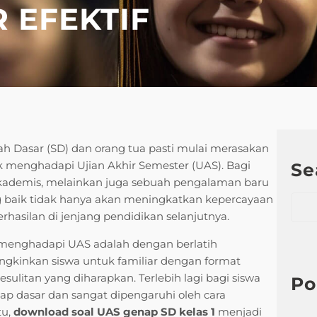
 EFEKTIF
ah Dasar (SD) dan orang tua pasti mulai merasakan
 menghadapi Ujian Akhir Semester (UAS). Bagi
Se
 akademis, melainkan juga sebuah pengalaman baru
S
g baik tidak hanya akan meningkatkan kepercayaan
e
erhasilan di jenjang pendidikan selanjutnya.
a
i menghadapi UAS adalah dengan berlatih
r
ngkinkan siswa untuk familiar dengan format
c
esulitan yang diharapkan. Terlebih lagi bagi siswa
h
Po
p dasar dan sangat dipengaruhi oleh cara
tu,
download soal UAS genap SD kelas 1
menjadi