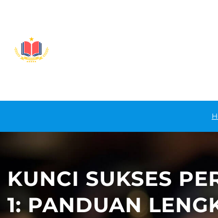
Lewati
ke
konten
H
KUNCI SUKSES PE
1: PANDUAN LEN