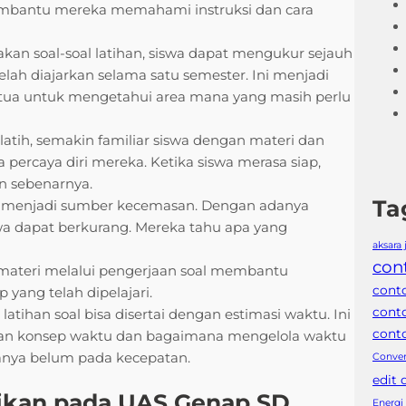
membantu mereka memahami instruksi dan cara
an soal-soal latihan, siswa dapat mengukur sejauh
h diajarkan selama satu semester. Ini menjadi
g tua untuk mengetahui area mana yang masih perlu
atih, semakin familiar siswa dengan materi dan
 percaya diri mereka. Ketika siswa merasa siap,
n sebenarnya.
Ta
li menjadi sumber kecemasan. Dengan adanya
wa dapat berkurang. Mereka tahu apa yang
aksara
con
ateri melalui pengerjaan soal membantu
cont
yang telah dipelajari.
cont
atihan soal bisa disertai dengan estimasi waktu. Ini
conto
ngan konsep waktu dan bagaimana mengelola waktu
anya belum pada kecepatan.
Conver
edit
ikan pada UAS Genap SD
Energi