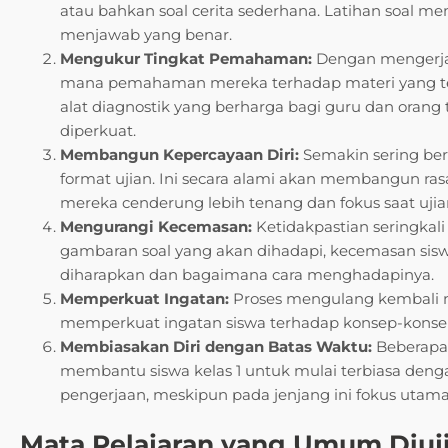
atau bahkan soal cerita sederhana. Latihan soal 
menjawab yang benar.
Mengukur Tingkat Pemahaman:
Dengan mengerjak
mana pemahaman mereka terhadap materi yang tela
alat diagnostik yang berharga bagi guru dan oran
diperkuat.
Membangun Kepercayaan Diri:
Semakin sering berl
format ujian. Ini secara alami akan membangun rasa
mereka cenderung lebih tenang dan fokus saat ujia
Mengurangi Kecemasan:
Ketidakpastian seringka
gambaran soal yang akan dihadapi, kecemasan sis
diharapkan dan bagaimana cara menghadapinya.
Memperkuat Ingatan:
Proses mengulang kembali m
memperkuat ingatan siswa terhadap konsep-konsep 
Membiasakan Diri dengan Batas Waktu:
Beberapa l
membantu siswa kelas 1 untuk mulai terbiasa de
pengerjaan, meskipun pada jenjang ini fokus utam
Mata Pelajaran yang Umum Diuj