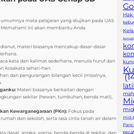
Go
Hak
ah, umumnya mata pelajaran yang diujikan pada UAS
kebu
l. Memahami ini akan membantu Anda
Kela
konver
ko
ianut, materi biasanya mencakup dasar-dasar
kon
derhana.
 kata dan kalimat sederhana, menulis huruf dan
kunc
Ku
 kosakata sehari-hari.
(1
han dan pengurangan bilangan kecil (misalnya,
.
lat
nganku:
Materi biasanya berkaitan dengan
maha
lingkungan sekitar (hewan, tumbuhan, benda mati),
Mi
mid
ikan Kewarganegaraan (PKn):
Fokus pada
mid 
i rumah dan sekolah, serta rasa cinta tanah air dalam
Panca
peca
a dasar, angka, warna, benda-benda di sekitar, dan