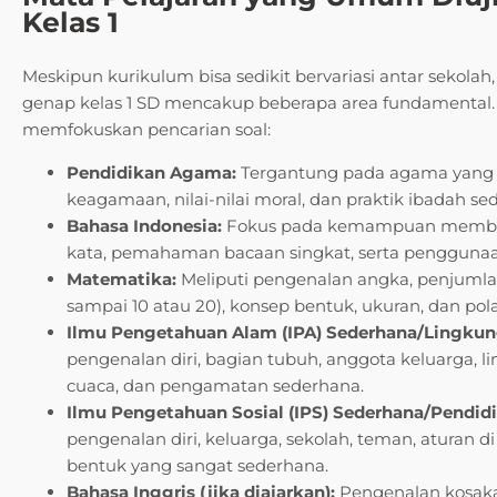
Kelas 1
Meskipun kurikulum bisa sedikit bervariasi antar sekol
genap kelas 1 SD mencakup beberapa area fundamenta
memfokuskan pencarian soal:
Pendidikan Agama:
Tergantung pada agama yang d
keagamaan, nilai-nilai moral, dan praktik ibadah se
Bahasa Indonesia:
Fokus pada kemampuan membaca
kata, pemahaman bacaan singkat, serta penggunaan
Matematika:
Meliputi pengenalan angka, penjumla
sampai 10 atau 20), konsep bentuk, ukuran, dan pola
Ilmu Pengetahuan Alam (IPA) Sederhana/Lingku
pengenalan diri, bagian tubuh, anggota keluarga, 
cuaca, dan pengamatan sederhana.
Ilmu Pengetahuan Sosial (IPS) Sederhana/Pendid
pengenalan diri, keluarga, sekolah, teman, aturan d
bentuk yang sangat sederhana.
Bahasa Inggris (jika diajarkan):
Pengenalan kosakat