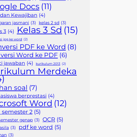
ogle Docs
(11)
 dan Kewajiban
(4)
garan jasmani
(3)
kelas 2 sd
(3)
Kelas 3 Sd
(15)
s 3
(4)
si jpg ke word
(2)
nversi PDF ke Word
(8)
versi Word ke PDF
(6)
i jawaban
(4)
kurikulum 2013
(2)
rikulum Merdeka
4)
ihan soal
(7)
siswa berprestasi
(4)
crosoft Word
(12)
 semester 2
(5)
OCR
(5)
semester genap
(3)
pdf ke word
(5)
sila
(3)
han
(3)