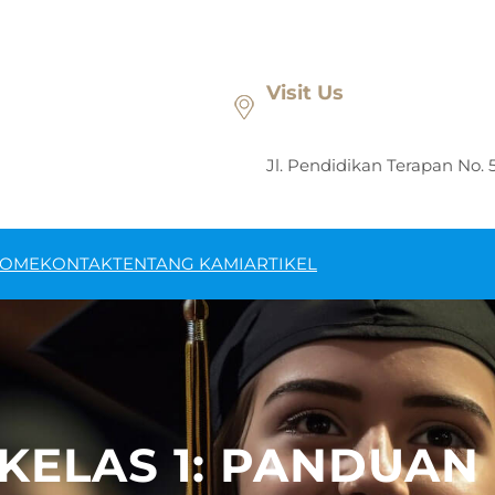
Visit Us
Jl. Pendidikan Terapan No. 
OME
KONTAK
TENTANG KAMI
ARTIKEL
 KELAS 1: PANDUAN