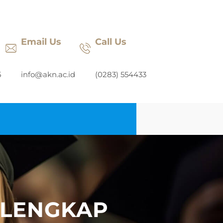
Email Us
Call Us
5
info@akn.ac.id
(0283) 554433
 LENGKAP