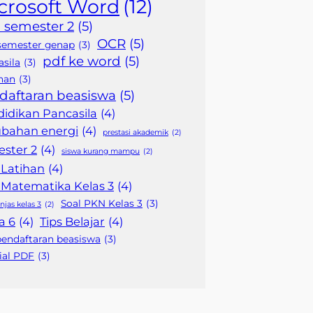
crosoft Word
(12)
 semester 2
(5)
OCR
(5)
semester genap
(3)
pdf ke word
(5)
sila
(3)
han
(3)
daftaran beasiswa
(5)
idikan Pancasila
(4)
ubahan energi
(4)
prestasi akademik
(2)
ster 2
(4)
siswa kurang mampu
(2)
 Latihan
(4)
 Matematika Kelas 3
(4)
Soal PKN Kelas 3
(3)
njas kelas 3
(2)
a 6
(4)
Tips Belajar
(4)
pendaftaran beasiswa
(3)
ial PDF
(3)