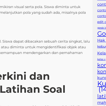
cont
ikiran visual serta pola. Siswa diminta untuk
cont
elanjutkan pola yang sudah ada, misalnya pola
conto
edit
gerak 
Go
Hak
ual. Siswa dapat dibacakan sebuah cerita singkat, lalu
kebu
, atau diminta untuk mengidentifikasi objek atau
an kemampuan mendengarkan dan pemahaman
Kela
kelas x
ko
kon
rkini dan
kunc
Ku
Latihan Soal
(1
lat
maha