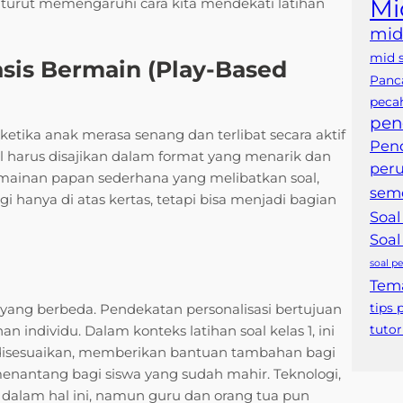
Mi
 turut memengaruhi cara kita mendekati latihan
mid
mid 
sis Bermain (Play-Based
Panca
peca
pen
 ketika anak merasa senang dan terlibat secara aktif
Pend
soal harus disajikan dalam format yang menarik dan
per
rmainan papan sederhana yang melibatkan soal,
seme
agi hanya di atas kertas, tetapi bisa menjadi bagian
Soal
Soal
soal pe
Tem
tips 
 yang berbeda. Pendekatan personalisasi bertujuan
tutor
individu. Dalam konteks latihan soal kelas 1, ini
a disesuaikan, memberikan bantuan tambahan bagi
menantang bagi siswa yang sudah mahir. Teknologi,
 dalam hal ini, namun guru dan orang tua pun