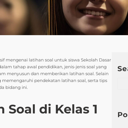
f mengenai latihan soal untuk siswa Sekolah Dasar
lam tahap awal pendidikan, jenis-jenis soal yang
Se
dalam menyusun dan memberikan latihan soal. Selain
S
ang memengaruhi pendekatan latihan soal, serta tips
e
a bidang ini.
a
r
 Soal di Kelas 1
c
h
Po