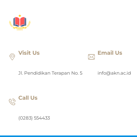
Lewati
ke
konten
Visit Us
Email Us
Jl. Pendidikan Terapan No. 5
info@akn.ac.id
Call Us
(0283) 554433