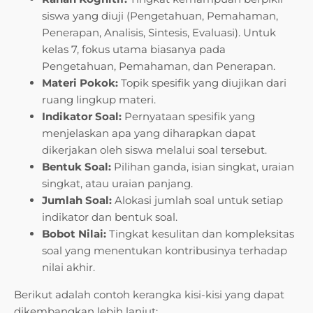
siswa yang diuji (Pengetahuan, Pemahaman,
Penerapan, Analisis, Sintesis, Evaluasi). Untuk
kelas 7, fokus utama biasanya pada
Pengetahuan, Pemahaman, dan Penerapan.
Materi Pokok:
Topik spesifik yang diujikan dari
ruang lingkup materi.
Indikator Soal:
Pernyataan spesifik yang
menjelaskan apa yang diharapkan dapat
dikerjakan oleh siswa melalui soal tersebut.
Bentuk Soal:
Pilihan ganda, isian singkat, uraian
singkat, atau uraian panjang.
Jumlah Soal:
Alokasi jumlah soal untuk setiap
indikator dan bentuk soal.
Bobot Nilai:
Tingkat kesulitan dan kompleksitas
soal yang menentukan kontribusinya terhadap
nilai akhir.
Berikut adalah contoh kerangka kisi-kisi yang dapat
dikembangkan lebih lanjut: