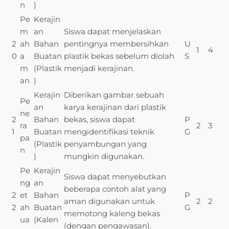
n
)
Pe
Kerajin
m
an
Siswa dapat menjelaskan
2
ah
Bahan
pentingnya membersihkan
U
1
4
0
a
Buatan
plastik bekas sebelum diolah
S
m
(Plastik
menjadi kerajinan.
an
)
Kerajin
Diberikan gambar sebuah
Pe
an
karya kerajinan dari plastik
ne
2
Bahan
bekas, siswa dapat
P
ra
2
3
1
Buatan
mengidentifikasi teknik
G
pa
(Plastik
penyambungan yang
n
)
mungkin digunakan.
Pe
Kerajin
Siswa dapat menyebutkan
ng
an
beberapa contoh alat yang
2
et
Bahan
P
aman digunakan untuk
2
2
2
ah
Buatan
G
memotong kaleng bekas
ua
(Kalen
(dengan pengawasan).