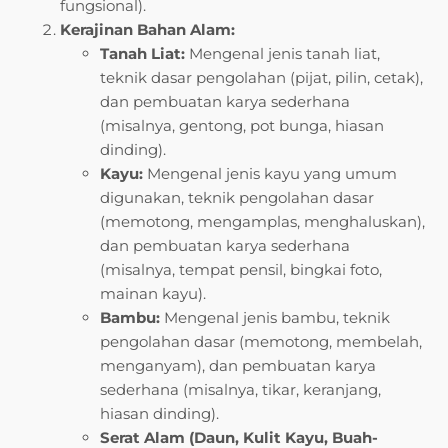
fungsional).
Kerajinan Bahan Alam:
Tanah Liat:
Mengenal jenis tanah liat,
teknik dasar pengolahan (pijat, pilin, cetak),
dan pembuatan karya sederhana
(misalnya, gentong, pot bunga, hiasan
dinding).
Kayu:
Mengenal jenis kayu yang umum
digunakan, teknik pengolahan dasar
(memotong, mengamplas, menghaluskan),
dan pembuatan karya sederhana
(misalnya, tempat pensil, bingkai foto,
mainan kayu).
Bambu:
Mengenal jenis bambu, teknik
pengolahan dasar (memotong, membelah,
menganyam), dan pembuatan karya
sederhana (misalnya, tikar, keranjang,
hiasan dinding).
Serat Alam (Daun, Kulit Kayu, Buah-