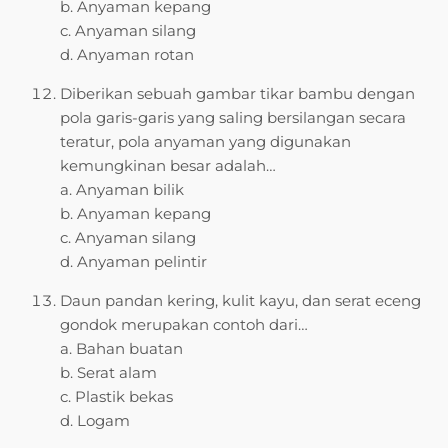
b. Anyaman kepang
c. Anyaman silang
d. Anyaman rotan
Diberikan sebuah gambar tikar bambu dengan
pola garis-garis yang saling bersilangan secara
teratur, pola anyaman yang digunakan
kemungkinan besar adalah…
a. Anyaman bilik
b. Anyaman kepang
c. Anyaman silang
d. Anyaman pelintir
Daun pandan kering, kulit kayu, dan serat eceng
gondok merupakan contoh dari…
a. Bahan buatan
b. Serat alam
c. Plastik bekas
d. Logam