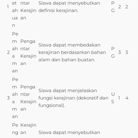
et
ntar
Siswa dapat menyebutkan
P
1
2
2
ah
Kerajin
definisi kerajinan.
G
ua
an
n
Pe
m
Penga
Siswa dapat membedakan
ah
ntar
P
2
kerajinan berdasarkan bahan
3
3
a
Kerajin
G
alam dan bahan buatan.
m
an
an
Pe
m
Penga
Siswa dapat menjelaskan
ah
ntar
U
3
fungsi kerajinan (dekoratif dan
1
4
a
Kerajin
S
fungsional).
m
an
an
Pe
Kerajin
ng
an
Siswa dapat menyebutkan