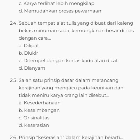
c. Karya terlihat lebih mengkilap
d. Memudahkan proses pewarnaan
Sebuah tempat alat tulis yang dibuat dari kaleng
bekas minuman soda, kemungkinan besar dihias
dengan cara…
a. Dilipat
b. Diukir
c. Ditempel dengan kertas kado atau dicat
d. Dianyam
Salah satu prinsip dasar dalam merancang
kerajinan yang mengacu pada keunikan dan
tidak meniru karya orang lain disebut…
a. Kesederhanaan
b. Keseimbangan
c. Orisinalitas
d. Keserasian
Prinsip "keserasian" dalam kerajinan berarti…