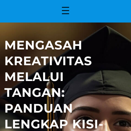
MENGASAH
KREATIVITAS
MELALUI
TANGAN:
PANDUAN
LENGKAP KISI-