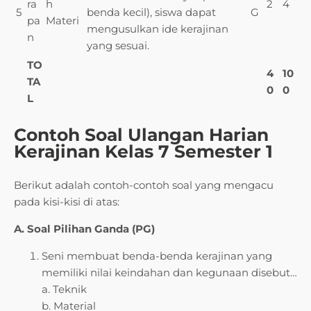
ra
h
2
4
5
benda kecil), siswa dapat
G
pa
Materi
mengusulkan ide kerajinan
n
yang sesuai.
TO
4
10
TA
0
0
L
Contoh Soal Ulangan Harian
Kerajinan Kelas 7 Semester 1
Berikut adalah contoh-contoh soal yang mengacu
pada kisi-kisi di atas:
A. Soal Pilihan Ganda (PG)
Seni membuat benda-benda kerajinan yang
memiliki nilai keindahan dan kegunaan disebut…
a. Teknik
b. Material