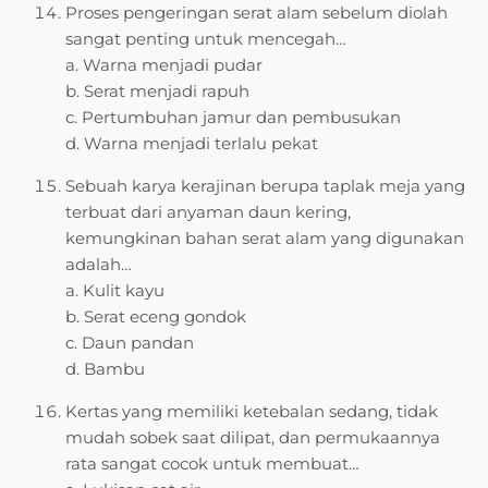
Proses pengeringan serat alam sebelum diolah
sangat penting untuk mencegah…
a. Warna menjadi pudar
b. Serat menjadi rapuh
c. Pertumbuhan jamur dan pembusukan
d. Warna menjadi terlalu pekat
Sebuah karya kerajinan berupa taplak meja yang
terbuat dari anyaman daun kering,
kemungkinan bahan serat alam yang digunakan
adalah…
a. Kulit kayu
b. Serat eceng gondok
c. Daun pandan
d. Bambu
Kertas yang memiliki ketebalan sedang, tidak
mudah sobek saat dilipat, dan permukaannya
rata sangat cocok untuk membuat…