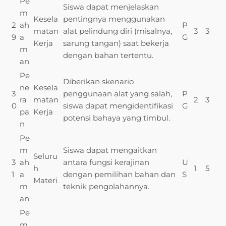
Pe
Siswa dapat menjelaskan
m
Kesela
pentingnya menggunakan
2
ah
P
matan
alat pelindung diri (misalnya,
3
3
9
a
G
Kerja
sarung tangan) saat bekerja
m
dengan bahan tertentu.
an
Pe
Diberikan skenario
ne
Kesela
3
penggunaan alat yang salah,
P
ra
matan
2
3
0
siswa dapat mengidentifikasi
G
pa
Kerja
potensi bahaya yang timbul.
n
Pe
m
Siswa dapat mengaitkan
Seluru
3
ah
antara fungsi kerajinan
U
h
1
5
1
a
dengan pemilihan bahan dan
S
Materi
m
teknik pengolahannya.
an
Pe
m