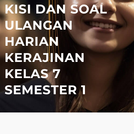
KISI DAN SOAL
ULANGAN
HARIAN
KERAJINAN
KELAS 7
SEMESTER 1