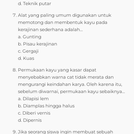
d. Teknik putar
Alat yang paling umum digunakan untuk
memotong dan membentuk kayu pada
kerajinan sederhana adalah…
a. Gunting
b. Pisau kerajinan
c. Gergaji
d. Kuas
Permukaan kayu yang kasar dapat
menyebabkan warna cat tidak merata dan
mengurangi keindahan karya. Oleh karena itu,
sebelum diwarnai, permukaan kayu sebaiknya…
a. Dilapisi lem
b. Diamplas hingga halus
c. Diberi vernis
d. Dipernis
Jika seorang siswa ingin membuat sebuah