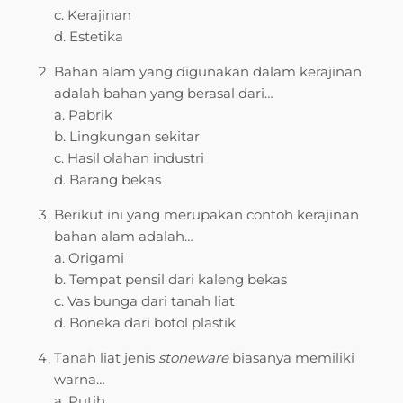
c. Kerajinan
d. Estetika
Bahan alam yang digunakan dalam kerajinan
adalah bahan yang berasal dari…
a. Pabrik
b. Lingkungan sekitar
c. Hasil olahan industri
d. Barang bekas
Berikut ini yang merupakan contoh kerajinan
bahan alam adalah…
a. Origami
b. Tempat pensil dari kaleng bekas
c. Vas bunga dari tanah liat
d. Boneka dari botol plastik
Tanah liat jenis
stoneware
biasanya memiliki
warna…
a. Putih