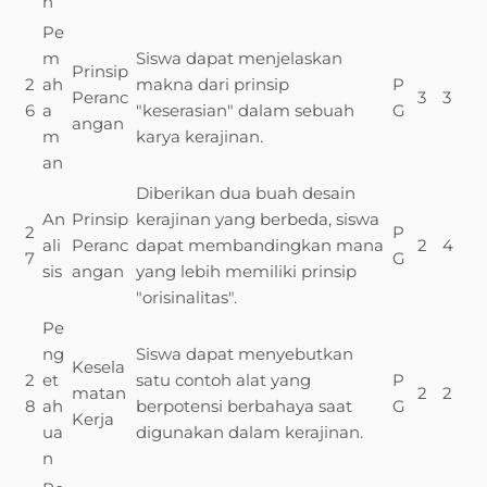
n
Pe
m
Siswa dapat menjelaskan
Prinsip
2
ah
makna dari prinsip
P
Peranc
3
3
6
a
"keserasian" dalam sebuah
G
angan
m
karya kerajinan.
an
Diberikan dua buah desain
An
Prinsip
kerajinan yang berbeda, siswa
2
P
ali
Peranc
dapat membandingkan mana
2
4
7
G
sis
angan
yang lebih memiliki prinsip
"orisinalitas".
Pe
ng
Siswa dapat menyebutkan
Kesela
2
et
satu contoh alat yang
P
matan
2
2
8
ah
berpotensi berbahaya saat
G
Kerja
ua
digunakan dalam kerajinan.
n