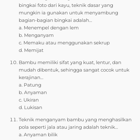
bingkai foto dari kayu, teknik dasar yang
mungkin ia gunakan untuk menyambung
bagian-bagian bingkai adalah…
a. Menempel dengan lem
b. Menganyam
c. Memaku atau menggunakan sekrup
d. Memijat
Bambu memiliki sifat yang kuat, lentur, dan
mudah dibentuk, sehingga sangat cocok untuk
kerajinan…
a. Patung
b. Anyaman
c. Ukiran
d. Lukisan
Teknik menganyam bambu yang menghasilkan
pola seperti jala atau jaring adalah teknik…
a. Anyaman bilik