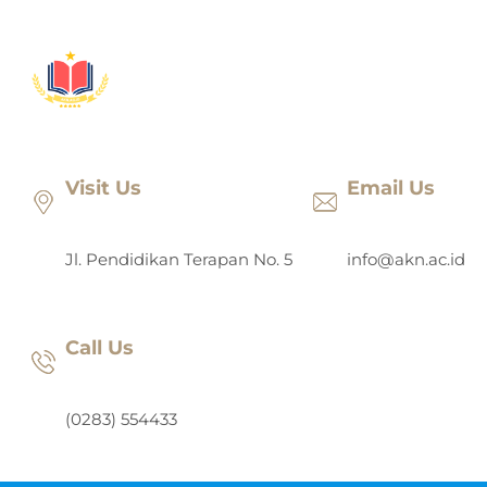
Lewati
ke
konten
Visit Us
Email Us
Jl. Pendidikan Terapan No. 5
info@akn.ac.id
Call Us
(0283) 554433