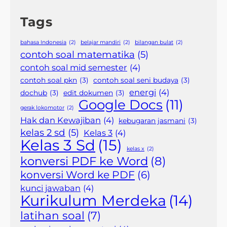
Tags
bahasa Indonesia
(2)
belajar mandiri
(2)
bilangan bulat
(2)
contoh soal matematika
(5)
contoh soal mid semester
(4)
contoh soal pkn
(3)
contoh soal seni budaya
(3)
energi
(4)
dochub
(3)
edit dokumen
(3)
Google Docs
(11)
gerak lokomotor
(2)
Hak dan Kewajiban
(4)
kebugaran jasmani
(3)
kelas 2 sd
(5)
Kelas 3
(4)
Kelas 3 Sd
(15)
kelas x
(2)
konversi PDF ke Word
(8)
konversi Word ke PDF
(6)
kunci jawaban
(4)
Kurikulum Merdeka
(14)
latihan soal
(7)