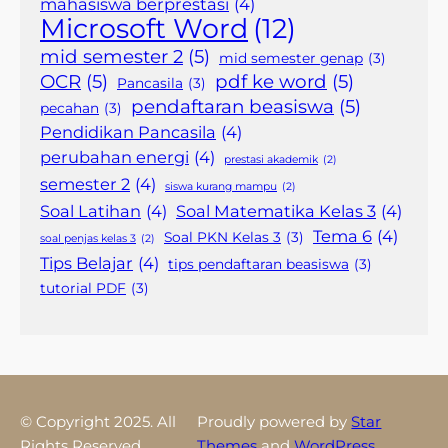
mahasiswa berprestasi
(4)
Microsoft Word
(12)
mid semester 2
(5)
mid semester genap
(3)
OCR
(5)
pdf ke word
(5)
Pancasila
(3)
pendaftaran beasiswa
(5)
pecahan
(3)
Pendidikan Pancasila
(4)
perubahan energi
(4)
prestasi akademik
(2)
semester 2
(4)
siswa kurang mampu
(2)
Soal Latihan
(4)
Soal Matematika Kelas 3
(4)
Tema 6
(4)
Soal PKN Kelas 3
(3)
soal penjas kelas 3
(2)
Tips Belajar
(4)
tips pendaftaran beasiswa
(3)
tutorial PDF
(3)
© Copyright 2025. All
Proudly powered by
Star
Rights Reserved.
Themes
and
WordPress
.