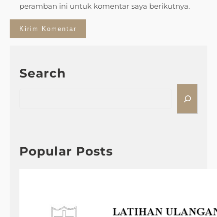
peramban ini untuk komentar saya berikutnya.
Search
S
e
a
r
c
h
Popular Posts