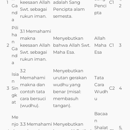
1
keesaan Allah
adalah Sang
C1
Ga
Penci
2
Swt. sebagai
Pencipta alam
nd
pta
rukun iman.
semesta.
a
Pili
3.1 Memahami
ha
makna
Menyebutkan
Allah
n
2
keesaan Allah
bahwa Allah Swt.
Maha
C1
3
Ga
Swt. sebagai
Maha Esa.
Esa
nd
rukun iman.
a
3.2
Menyebutkan
Isia
Memahami
urutan gerakan
Tata
n
makna dan
wudhu yang
Cara
3
Sin
C2
4
contoh tata
benar (misal:
Wudh
gk
cara bersuci
membasuh
u
at
(wudhu).
tangan).
Bacaa
Me
n
njo
3.3 Memahami
Menyebutkan
Shalat
5,