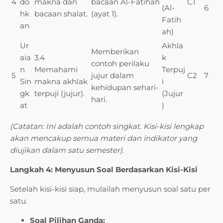
4
do
makna dan
bacaan Al-Fatihah
C1
(Al-
6
hk
bacaan shalat.
(ayat 1).
Fatih
an
ah)
Ur
Akhla
Memberikan
aia
3.4
k
contoh perilaku
n
Memahami
Terpuj
5
jujur dalam
C2
7
Sin
makna akhlak
i
kehidupan sehari-
gk
terpuji (jujur).
(Jujur
hari.
at
)
(Catatan: Ini adalah contoh singkat. Kisi-kisi lengkap
akan mencakup semua materi dan indikator yang
diujikan dalam satu semester).
Langkah 4: Menyusun Soal Berdasarkan Kisi-Kisi
Setelah kisi-kisi siap, mulailah menyusun soal satu per
satu.
Soal Pilihan Ganda: