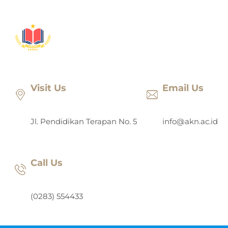
Lewati
ke
konten
Visit Us
Email Us
Jl. Pendidikan Terapan No. 5
info@akn.ac.id
Call Us
(0283) 554433