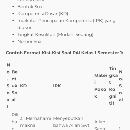
Bentuk Soal
Kompetensi Dasar (KD)
Indikator Pencapaian Kompetensi (IPK) yang
diukur
Tingkat Kesulitan (Mudah, Sedang)
Nomor Soal
Contoh Format Kisi-Kisi Soal PAI Kelas 1 Semester 1:
N
Tin
o
Be
N
Mater
gka
.
nt
o.
i
t
S
uk
KD
IPK
S
Poko
Ko
o
So
o
k
gni
a
al
al
tif
l
Pili
3.1 Memahami
Menyebutkan
ha
Allah
makna
bahwa Allah Swt.
n
Sang
1,