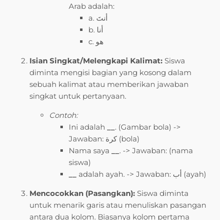
Arab adalah:
a. أنتَ
b. أنا
c. هو
Isian Singkat/Melengkapi Kalimat:
Siswa
diminta mengisi bagian yang kosong dalam
sebuah kalimat atau memberikan jawaban
singkat untuk pertanyaan.
Contoh:
Ini adalah
__
. (Gambar bola) ->
Jawaban: كرة (bola)
Nama saya
__
. -> Jawaban: (nama
siswa)
__
adalah ayah. -> Jawaban: أب (ayah)
Mencocokkan (Pasangkan):
Siswa diminta
untuk menarik garis atau menuliskan pasangan
antara dua kolom. Biasanya kolom pertama