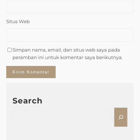
Situs Web
Simpan nama, email, dan situs web saya pada
peramban ini untuk komentar saya berikutnya.
Search
S
e
a
r