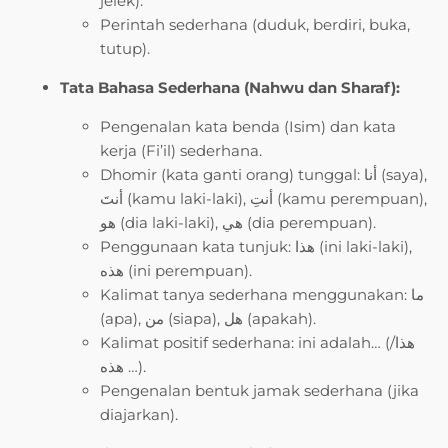
jelek).
Perintah sederhana (duduk, berdiri, buka,
tutup).
Tata Bahasa Sederhana (Nahwu dan Sharaf):
Pengenalan kata benda (Isim) dan kata
kerja (Fi’il) sederhana.
Dhomir (kata ganti orang) tunggal: أنا (saya),
أنتَ (kamu laki-laki), أنتِ (kamu perempuan),
هو (dia laki-laki), هي (dia perempuan).
Penggunaan kata tunjuk: هذا (ini laki-laki),
هذه (ini perempuan).
Kalimat tanya sederhana menggunakan: ما
(apa), من (siapa), هل (apakah).
Kalimat positif sederhana: ini adalah… (هذا/
هذه …).
Pengenalan bentuk jamak sederhana (jika
diajarkan).