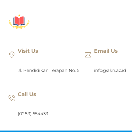
Lewati
ke
konten
Visit Us
Email Us
Jl. Pendidikan Terapan No. 5
info@akn.ac.id
Call Us
(0283) 554433