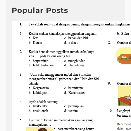
c
h
Popular Posts