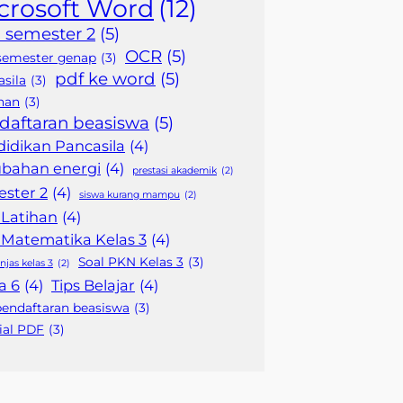
crosoft Word
(12)
 semester 2
(5)
OCR
(5)
semester genap
(3)
pdf ke word
(5)
sila
(3)
han
(3)
daftaran beasiswa
(5)
idikan Pancasila
(4)
ubahan energi
(4)
prestasi akademik
(2)
ster 2
(4)
siswa kurang mampu
(2)
 Latihan
(4)
 Matematika Kelas 3
(4)
Soal PKN Kelas 3
(3)
njas kelas 3
(2)
a 6
(4)
Tips Belajar
(4)
pendaftaran beasiswa
(3)
ial PDF
(3)