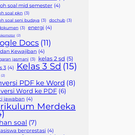
oh soal mid semester
(4)
oh soal pkn
(3)
h soal seni budaya
(3)
dochub
(3)
energi
(4)
 dokumen
(3)
lokomotor
(2)
ogle Docs
(11)
 dan Kewajiban
(4)
kelas 2 sd
(5)
garan jasmani
(3)
Kelas 3 Sd
(15)
s 3
(4)
(2)
nversi PDF ke Word
(8)
versi Word ke PDF
(6)
i jawaban
(4)
rikulum Merdeka
4)
ihan soal
(7)
siswa berprestasi
(4)