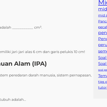
Mi
mid
mid 
Panca
peca
dalah ___________ cm³.
pen
Pend
per
seme
ki jari-jari alas 6 cm dan garis pelukis 10 cm!
Soal
huan Alam (IPA)
Soal
soal pe
istem peredaran darah manusia, sistem pernapasan,
Tem
tips 
tutor
tubuh adalah…