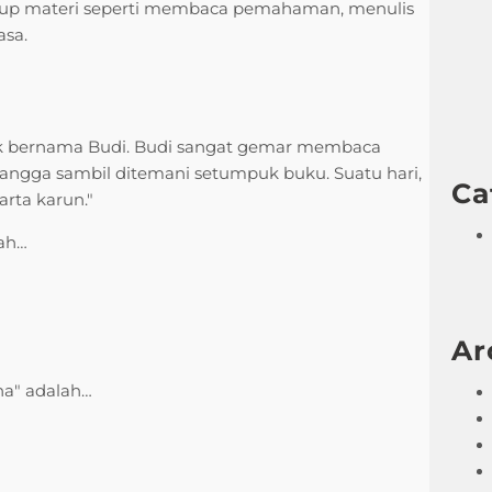
akup materi seperti membaca pemahaman, menulis
asa.
nak bernama Budi. Budi sangat gemar membaca
mangga sambil ditemani setumpuk buku. Suatu hari,
Ca
rta karun."
lah…
Ar
na" adalah…