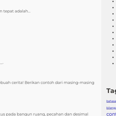
n tepat adalah…
_.
buah cerita! Berikan contoh dari masing-masing
Ta
bahasa
bilang
con
fokus pada bangun ruang, pecahan dan desimal