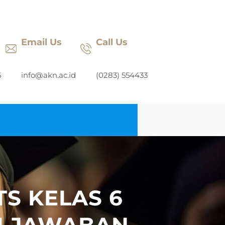
Email Us
Call Us
5
info@akn.ac.id
(0283) 554433
S KELAS 6
I JAWABAN