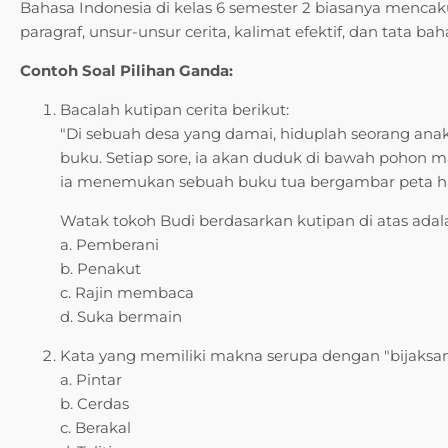
Bahasa Indonesia di kelas 6 semester 2 biasanya menc
paragraf, unsur-unsur cerita, kalimat efektif, dan tata bah
Contoh Soal Pilihan Ganda:
Bacalah kutipan cerita berikut:
"Di sebuah desa yang damai, hiduplah seorang a
buku. Setiap sore, ia akan duduk di bawah pohon 
ia menemukan sebuah buku tua bergambar peta ha
Watak tokoh Budi berdasarkan kutipan di atas ada
a. Pemberani
b. Penakut
c. Rajin membaca
d. Suka bermain
Kata yang memiliki makna serupa dengan "bijaksa
a. Pintar
b. Cerdas
c. Berakal