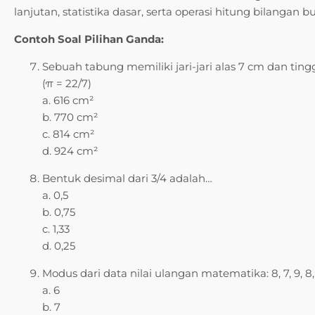
lanjutan, statistika dasar, serta operasi hitung bilangan bu
Contoh Soal Pilihan Ganda:
Sebuah tabung memiliki jari-jari alas 7 cm dan ti
(π = 22/7)
a. 616 cm²
b. 770 cm²
c. 814 cm²
d. 924 cm²
Bentuk desimal dari 3/4 adalah…
a. 0,5
b. 0,75
c. 1,33
d. 0,25
Modus dari data nilai ulangan matematika: 8, 7, 9, 8, 
a. 6
b. 7