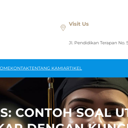
Visit Us
Jl. Pendidikan Terapan No. 
OME
KONTAK
TENTANG KAMI
ARTIKEL
S: CONTOH SOAL UT
GKAP DENGAN KUNC