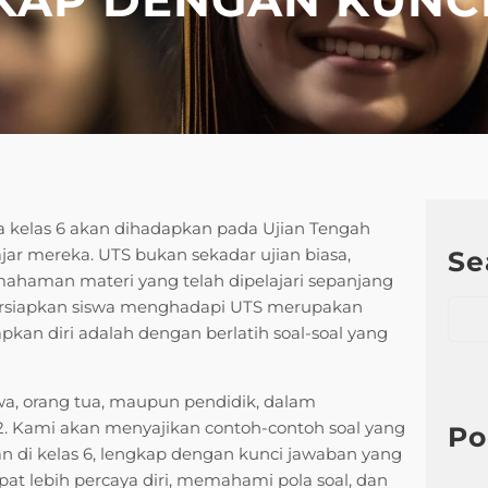
a kelas 6 akan dihadapkan pada Ujian Tengah
jar mereka. UTS bukan sekadar ujian biasa,
Se
haman materi yang telah dipelajari sepanjang
S
ersiapkan siswa menghadapi UTS merupakan
e
pkan diri adalah dengan berlatih soal-soal yang
a
r
swa, orang tua, maupun pendidik, dalam
c
. Kami akan menyajikan contoh-contoh soal yang
h
Po
 di kelas 6, lengkap dengan kunci jawaban yang
apat lebih percaya diri, memahami pola soal, dan