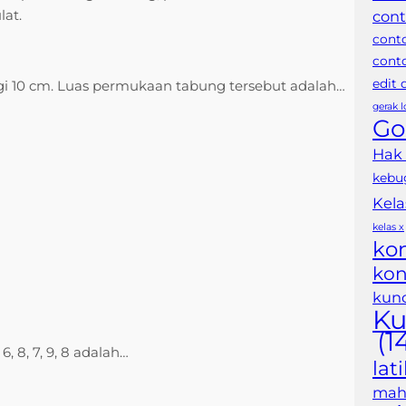
lat.
cont
cont
conto
edit
nggi 10 cm. Luas permukaan tabung tersebut adalah…
gerak 
Go
Hak
kebu
Kela
kelas x
ko
kon
kunc
Ku
(1
6, 8, 7, 9, 8 adalah…
lat
maha