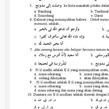
r
1
y
a
n
g
W
a
j
i
b
D
i
k
u
a
s
a