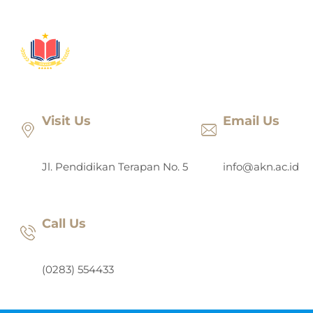
Lewati
ke
konten
Visit Us
Email Us
Jl. Pendidikan Terapan No. 5
info@akn.ac.id
Call Us
(0283) 554433