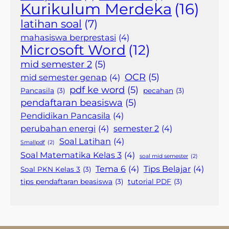
Kurikulum Merdeka
(16)
latihan soal
(7)
mahasiswa berprestasi
(4)
Microsoft Word
(12)
mid semester 2
(5)
OCR
(5)
mid semester genap
(4)
pdf ke word
(5)
Pancasila
(3)
pecahan
(3)
pendaftaran beasiswa
(5)
Pendidikan Pancasila
(4)
perubahan energi
(4)
semester 2
(4)
Soal Latihan
(4)
Smallpdf
(2)
Soal Matematika Kelas 3
(4)
soal mid semester
(2)
Tema 6
(4)
Tips Belajar
(4)
Soal PKN Kelas 3
(3)
tips pendaftaran beasiswa
(3)
tutorial PDF
(3)