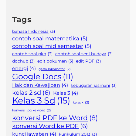
Tags
bahasa Indonesia
(3)
contoh soal matematika
(5)
contoh soal mid semester
(5)
contoh soal pkn
(3)
contoh soal seni budaya
(3)
dochub
(3)
edit dokumen
(3)
edit PDF
(3)
energi
(4)
gerak lokomotor
(2)
Google Docs
(11)
Hak dan Kewajiban
(4)
kebugaran jasmani
(3)
kelas 2 sd
(6)
Kelas 3
(4)
Kelas 3 Sd
(15)
kelas x
(2)
konversi jpg ke word
(2)
konversi PDF ke Word
(8)
konversi Word ke PDF
(6)
kunci jawaban
(4)
kurikulum 2013
(3)