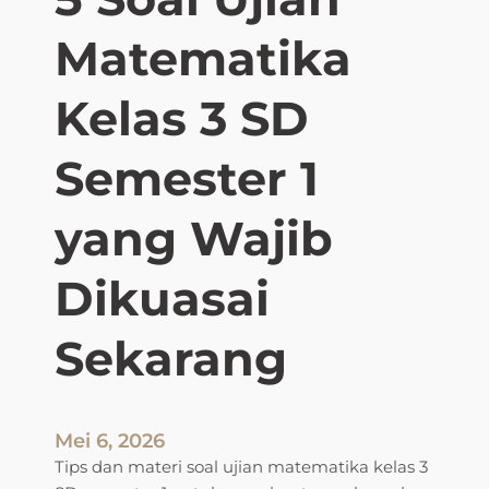
s
Matematika
t
e
r
Kelas 3 SD
2
T
Semester 1
a
h
yang Wajib
u
n
Dikuasai
2
0
2
Sekarang
6
y
a
n
Mei 6, 2026
g
Tips dan materi soal ujian matematika kelas 3