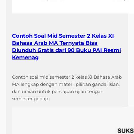
i
S
e
k
a
Contoh Soal Mid Semester 2 Kelas XI
r
Bahasa Arab MA Ternyata Bisa
a
Diunduh Gratis dari 90 Buku PAI Resmi
n
Kemenag
g
Contoh soal mid semester 2 kelas XI Bahasa Arab
MA lengkap dengan materi, pilihan ganda, isian,
dan uraian untuk persiapan ujian tengah
semester genap.