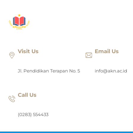
Lewati
ke
konten
Visit Us
Email Us
Jl. Pendidikan Terapan No. 5
info@akn.ac.id
Call Us
(0283) 554433