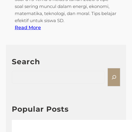
e
soal sering muncul dalam energi, ekonomi,
r
matematika, teknologi, dan moral. Tips belajar
b
efektif untuk siswa SD.
a
:
Read More
r
T
u
e
2
r
0
n
Search
2
y
6
a
S
t
e
a
a
S
r
o
c
a
h
Popular Posts
l
U
T