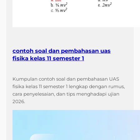
y
a
n
g
W
a
contoh soal dan pembahasan uas
j
fisika kelas 11 semester 1
i
b
T
Kumpulan contoh soal dan pembahasan UAS
a
fisika kelas 11 semester 1 lengkap dengan rumus,
h
cara penyelesaian, dan tips menghadapi ujian
u
2026.