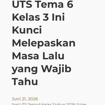
UTS Tema 6
T
e
m
Kelas 3 Ini
a
6
Kunci
B
e
Melepaskan
r
d
Masa Lalu
a
s
a
yang Wajib
r
k
Tahu
a
n
K
D
Juni 21, 2026
T
Soal UTS Tema 6 Kelas 3 tahun 2026: 5 tipe