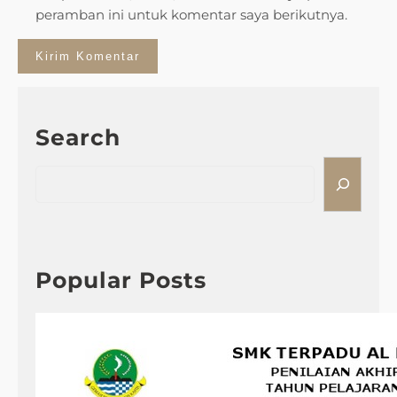
peramban ini untuk komentar saya berikutnya.
Search
S
e
a
r
c
h
Popular Posts