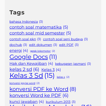
Tags
bahasa Indonesia
(3)
contoh soal matematika
(5)
contoh soal mid semester
(5)
contoh soal pkn
(3)
contoh soal seni budaya
(3)
dochub
(3)
edit dokumen
(3)
edit PDF
(3)
energi
(4)
gerak lokomotor
(2)
Google Docs
(11)
Hak dan Kewajiban
(4)
kebugaran jasmani
(3)
kelas 2 sd
(6)
Kelas 3
(4)
Kelas 3 Sd
(15)
kelas x
(2)
konversi jpg ke word
(2)
konversi PDF ke Word
(8)
konversi Word ke PDF
(6)
kunci jawaban
(4)
kurikulum 2013
(3)