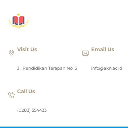
Lewati
ke
konten
Visit Us
Email Us
Jl. Pendidikan Terapan No. 5
info@akn.ac.id
Call Us
(0283) 554433