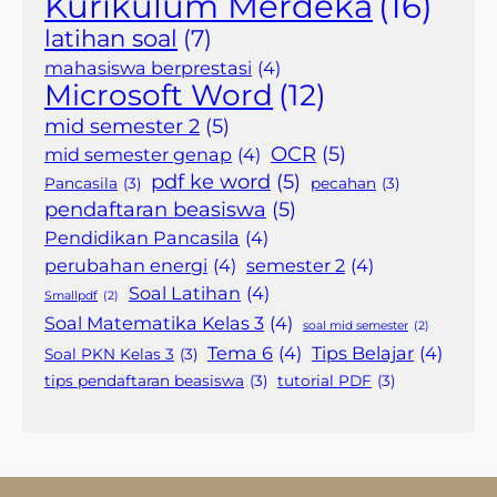
Kurikulum Merdeka
(16)
latihan soal
(7)
mahasiswa berprestasi
(4)
Microsoft Word
(12)
mid semester 2
(5)
OCR
(5)
mid semester genap
(4)
pdf ke word
(5)
Pancasila
(3)
pecahan
(3)
pendaftaran beasiswa
(5)
Pendidikan Pancasila
(4)
perubahan energi
(4)
semester 2
(4)
Soal Latihan
(4)
Smallpdf
(2)
Soal Matematika Kelas 3
(4)
soal mid semester
(2)
Tema 6
(4)
Tips Belajar
(4)
Soal PKN Kelas 3
(3)
tips pendaftaran beasiswa
(3)
tutorial PDF
(3)