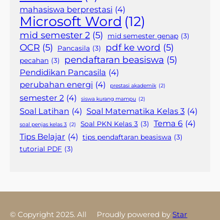
mahasiswa berprestasi
(4)
Microsoft Word
(12)
mid semester 2
(5)
mid semester genap
(3)
OCR
(5)
pdf ke word
(5)
Pancasila
(3)
pendaftaran beasiswa
(5)
pecahan
(3)
Pendidikan Pancasila
(4)
perubahan energi
(4)
prestasi akademik
(2)
semester 2
(4)
siswa kurang mampu
(2)
Soal Latihan
(4)
Soal Matematika Kelas 3
(4)
Tema 6
(4)
Soal PKN Kelas 3
(3)
soal penjas kelas 3
(2)
Tips Belajar
(4)
tips pendaftaran beasiswa
(3)
tutorial PDF
(3)
© Copyright 2025. All
Proudly powered by
Star