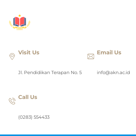
Lewati
ke
konten
Visit Us
Email Us
Jl. Pendidikan Terapan No. 5
info@akn.ac.id
Call Us
(0283) 554433