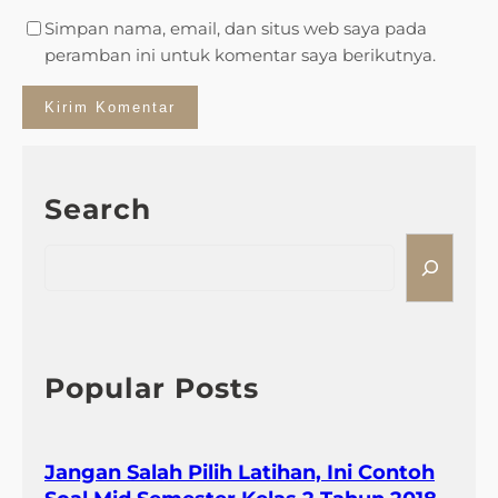
Simpan nama, email, dan situs web saya pada
peramban ini untuk komentar saya berikutnya.
Search
S
e
a
r
c
h
Popular Posts
Jangan Salah Pilih Latihan, Ini Contoh