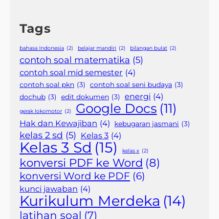
Tags
bahasa Indonesia
(2)
belajar mandiri
(2)
bilangan bulat
(2)
contoh soal matematika
(5)
contoh soal mid semester
(4)
contoh soal pkn
(3)
contoh soal seni budaya
(3)
energi
(4)
dochub
(3)
edit dokumen
(3)
Google Docs
(11)
gerak lokomotor
(2)
Hak dan Kewajiban
(4)
kebugaran jasmani
(3)
kelas 2 sd
(5)
Kelas 3
(4)
Kelas 3 Sd
(15)
kelas x
(2)
konversi PDF ke Word
(8)
konversi Word ke PDF
(6)
kunci jawaban
(4)
Kurikulum Merdeka
(14)
latihan soal
(7)