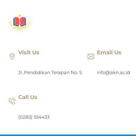
Lewati
ke
konten
Visit Us
Email Us
Jl. Pendidikan Terapan No. 5
info@akn.ac.id
Call Us
(0283) 554433