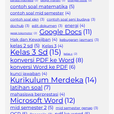
bahasa Indonesia
(2)
belajar mandiri
(2)
bilangan bulat
(2)
contoh soal matematika
(5)
contoh soal mid semester
(4)
contoh soal pkn
(3)
contoh soal seni budaya
(3)
energi
(4)
dochub
(3)
edit dokumen
(3)
Google Docs
(11)
gerak lokomotor
(2)
Hak dan Kewajiban
(4)
kebugaran jasmani
(3)
kelas 2 sd
(5)
Kelas 3
(4)
Kelas 3 Sd
(15)
kelas x
(2)
konversi PDF ke Word
(8)
konversi Word ke PDF
(6)
kunci jawaban
(4)
Kurikulum Merdeka
(14)
latihan soal
(7)
mahasiswa berprestasi
(4)
Microsoft Word
(12)
mid semester 2
(5)
mid semester genap
(3)
OCR
(5)
pdf ke word
(5)