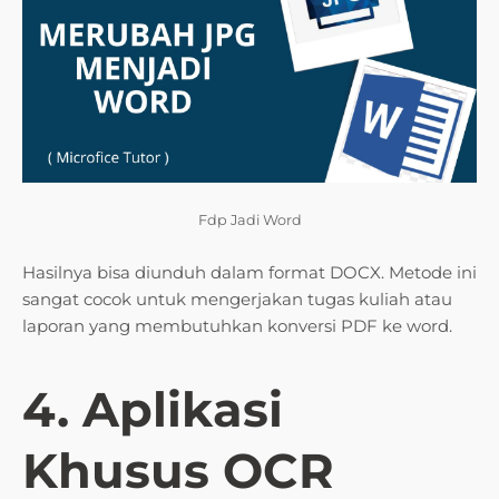
Fdp Jadi Word
Hasilnya bisa diunduh dalam format DOCX. Metode ini
sangat cocok untuk mengerjakan tugas kuliah atau
laporan yang membutuhkan konversi PDF ke word.
4. Aplikasi
Khusus OCR