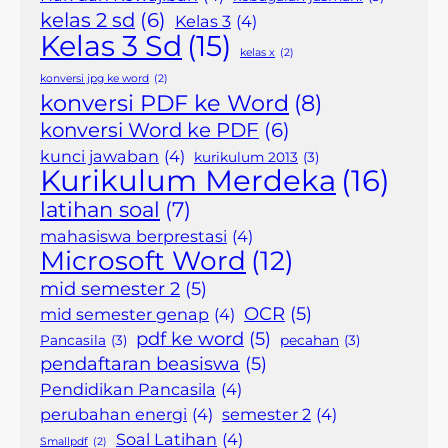
kelas 2 sd
(6)
Kelas 3
(4)
Kelas 3 Sd
(15)
kelas x
(2)
konversi jpg ke word
(2)
konversi PDF ke Word
(8)
konversi Word ke PDF
(6)
kunci jawaban
(4)
kurikulum 2013
(3)
Kurikulum Merdeka
(16)
latihan soal
(7)
mahasiswa berprestasi
(4)
Microsoft Word
(12)
mid semester 2
(5)
OCR
(5)
mid semester genap
(4)
pdf ke word
(5)
Pancasila
(3)
pecahan
(3)
pendaftaran beasiswa
(5)
Pendidikan Pancasila
(4)
perubahan energi
(4)
semester 2
(4)
Soal Latihan
(4)
Smallpdf
(2)