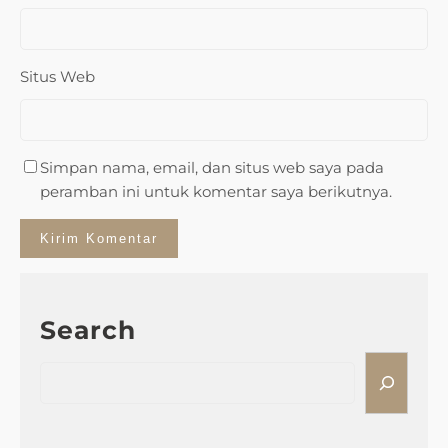
Situs Web
Simpan nama, email, dan situs web saya pada
peramban ini untuk komentar saya berikutnya.
Search
S
e
a
r