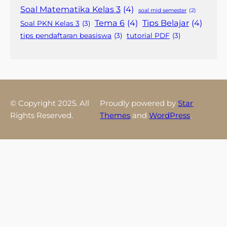
Soal Matematika Kelas 3
(4)
soal mid semester
(2)
Tema 6
(4)
Tips Belajar
(4)
Soal PKN Kelas 3
(3)
tips pendaftaran beasiswa
(3)
tutorial PDF
(3)
© Copyright 2025. All
Proudly powered by
Star
Rights Reserved.
Themes
and
WordPress
.