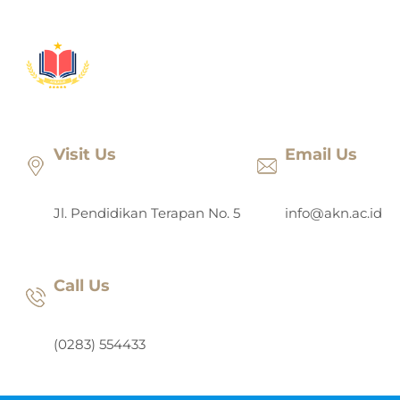
Lewati
ke
konten
Visit Us
Email Us
Jl. Pendidikan Terapan No. 5
info@akn.ac.id
Call Us
(0283) 554433