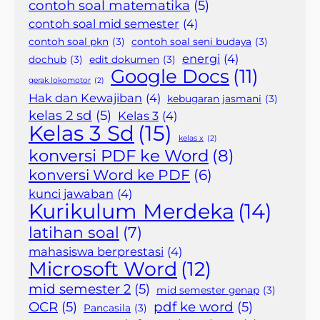
contoh soal matematika
(5)
contoh soal mid semester
(4)
contoh soal pkn
(3)
contoh soal seni budaya
(3)
energi
(4)
dochub
(3)
edit dokumen
(3)
Google Docs
(11)
gerak lokomotor
(2)
Hak dan Kewajiban
(4)
kebugaran jasmani
(3)
kelas 2 sd
(5)
Kelas 3
(4)
Kelas 3 Sd
(15)
kelas x
(2)
konversi PDF ke Word
(8)
konversi Word ke PDF
(6)
kunci jawaban
(4)
Kurikulum Merdeka
(14)
latihan soal
(7)
mahasiswa berprestasi
(4)
Microsoft Word
(12)
mid semester 2
(5)
mid semester genap
(3)
OCR
(5)
pdf ke word
(5)
Pancasila
(3)