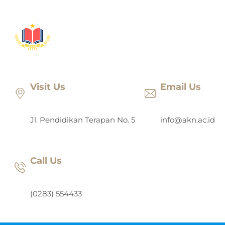
Lewati
ke
konten
Visit Us
Email Us
Jl. Pendidikan Terapan No. 5
info@akn.ac.id
Call Us
(0283) 554433