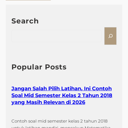
Search
S
e
a
r
c
h
Popular Posts
Jangan Salah Pilih Latihan, Ini Contoh
Soal Mid Semester Kelas 2 Tahun 2018
yang Masih Relevan di 2026
Contoh soal mid semester kelas 2 tahun 2018
untuk latihan mandiri, mencakup Matematika,