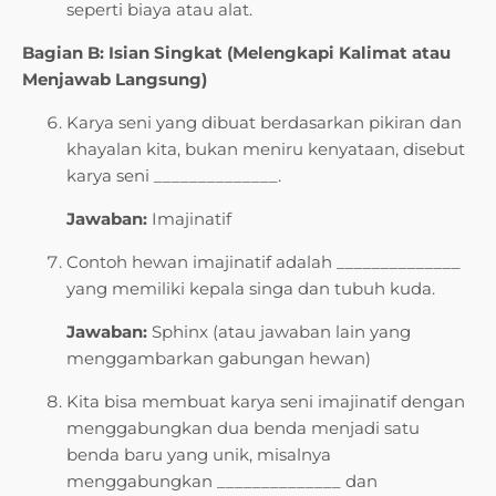
seperti biaya atau alat.
Bagian B: Isian Singkat (Melengkapi Kalimat atau
Menjawab Langsung)
Karya seni yang dibuat berdasarkan pikiran dan
khayalan kita, bukan meniru kenyataan, disebut
karya seni ______________.
Jawaban:
Imajinatif
Contoh hewan imajinatif adalah ______________
yang memiliki kepala singa dan tubuh kuda.
Jawaban:
Sphinx (atau jawaban lain yang
menggambarkan gabungan hewan)
Kita bisa membuat karya seni imajinatif dengan
menggabungkan dua benda menjadi satu
benda baru yang unik, misalnya
menggabungkan ______________ dan