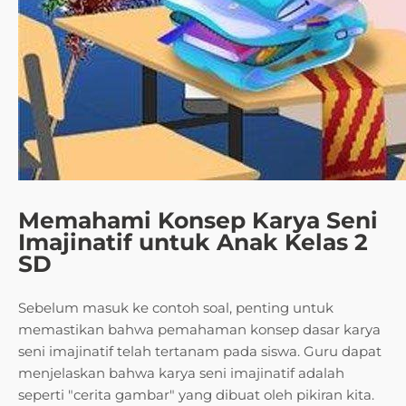
Memahami Konsep Karya Seni
Imajinatif untuk Anak Kelas 2
SD
Sebelum masuk ke contoh soal, penting untuk
memastikan bahwa pemahaman konsep dasar karya
seni imajinatif telah tertanam pada siswa. Guru dapat
menjelaskan bahwa karya seni imajinatif adalah
seperti "cerita gambar" yang dibuat oleh pikiran kita.