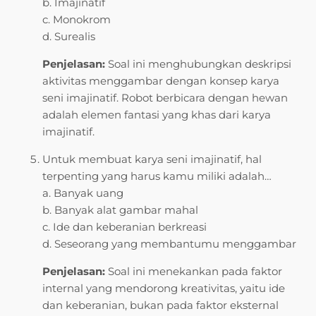
b. Imajinatif
c. Monokrom
d. Surealis
Penjelasan:
Soal ini menghubungkan deskripsi
aktivitas menggambar dengan konsep karya
seni imajinatif. Robot berbicara dengan hewan
adalah elemen fantasi yang khas dari karya
imajinatif.
Untuk membuat karya seni imajinatif, hal
terpenting yang harus kamu miliki adalah…
a. Banyak uang
b. Banyak alat gambar mahal
c. Ide dan keberanian berkreasi
d. Seseorang yang membantumu menggambar
Penjelasan:
Soal ini menekankan pada faktor
internal yang mendorong kreativitas, yaitu ide
dan keberanian, bukan pada faktor eksternal