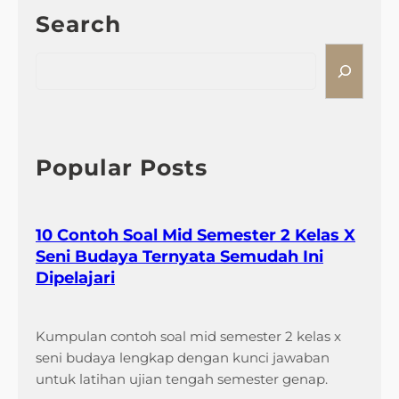
Search
S
e
a
r
c
h
Popular Posts
10 Contoh Soal Mid Semester 2 Kelas X
Seni Budaya Ternyata Semudah Ini
Dipelajari
Kumpulan contoh soal mid semester 2 kelas x
seni budaya lengkap dengan kunci jawaban
untuk latihan ujian tengah semester genap.