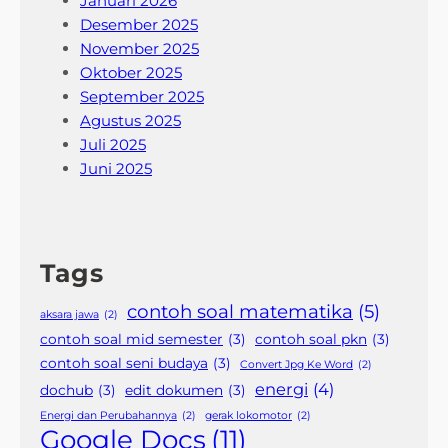
Januari 2026
Desember 2025
November 2025
Oktober 2025
September 2025
Agustus 2025
Juli 2025
Juni 2025
Tags
contoh soal matematika
(5)
aksara jawa
(2)
contoh soal mid semester
(3)
contoh soal pkn
(3)
contoh soal seni budaya
(3)
Convert Jpg Ke Word
(2)
energi
(4)
dochub
(3)
edit dokumen
(3)
Energi dan Perubahannya
(2)
gerak lokomotor
(2)
Google Docs
(11)