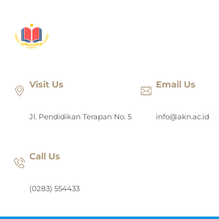
Lewati
ke
konten
Visit Us
Email Us
Jl. Pendidikan Terapan No. 5
info@akn.ac.id
Call Us
(0283) 554433