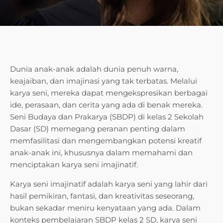
Dunia anak-anak adalah dunia penuh warna,
keajaiban, dan imajinasi yang tak terbatas. Melalui
karya seni, mereka dapat mengekspresikan berbagai
ide, perasaan, dan cerita yang ada di benak mereka.
Seni Budaya dan Prakarya (SBDP) di kelas 2 Sekolah
Dasar (SD) memegang peranan penting dalam
memfasilitasi dan mengembangkan potensi kreatif
anak-anak ini, khususnya dalam memahami dan
menciptakan karya seni imajinatif.
Karya seni imajinatif adalah karya seni yang lahir dari
hasil pemikiran, fantasi, dan kreativitas seseorang,
bukan sekadar meniru kenyataan yang ada. Dalam
konteks pembelajaran SBDP kelas 2 SD, karya seni