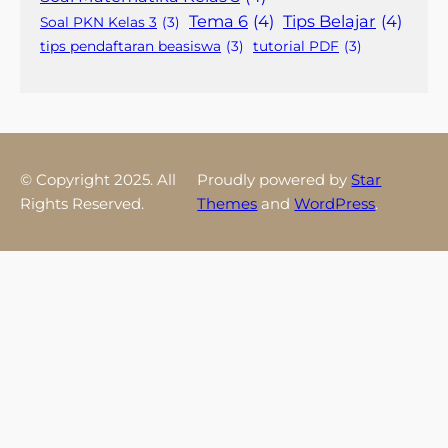
Tema 6
(4)
Tips Belajar
(4)
Soal PKN Kelas 3
(3)
tips pendaftaran beasiswa
(3)
tutorial PDF
(3)
© Copyright 2025. All
Proudly powered by
Star
Rights Reserved.
Themes
and
WordPress
.