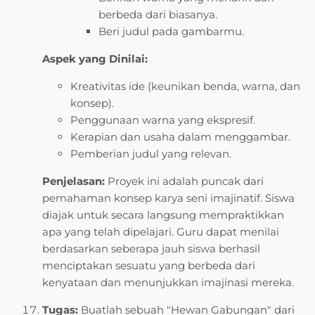
berbeda dari biasanya.
Beri judul pada gambarmu.
Aspek yang Dinilai:
Kreativitas ide (keunikan benda, warna, dan
konsep).
Penggunaan warna yang ekspresif.
Kerapian dan usaha dalam menggambar.
Pemberian judul yang relevan.
Penjelasan:
Proyek ini adalah puncak dari
pemahaman konsep karya seni imajinatif. Siswa
diajak untuk secara langsung mempraktikkan
apa yang telah dipelajari. Guru dapat menilai
berdasarkan seberapa jauh siswa berhasil
menciptakan sesuatu yang berbeda dari
kenyataan dan menunjukkan imajinasi mereka.
Tugas:
Buatlah sebuah "Hewan Gabungan" dari