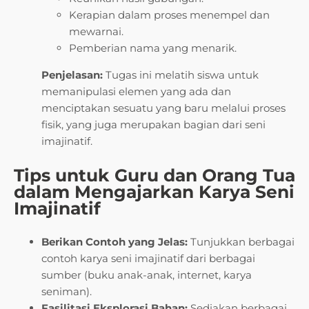
Kerapian dalam proses menempel dan
mewarnai.
Pemberian nama yang menarik.
Penjelasan:
Tugas ini melatih siswa untuk
memanipulasi elemen yang ada dan
menciptakan sesuatu yang baru melalui proses
fisik, yang juga merupakan bagian dari seni
imajinatif.
Tips untuk Guru dan Orang Tua
dalam Mengajarkan Karya Seni
Imajinatif
Berikan Contoh yang Jelas:
Tunjukkan berbagai
contoh karya seni imajinatif dari berbagai
sumber (buku anak-anak, internet, karya
seniman).
Fasilitasi Eksplorasi Bahan:
Sediakan berbagai