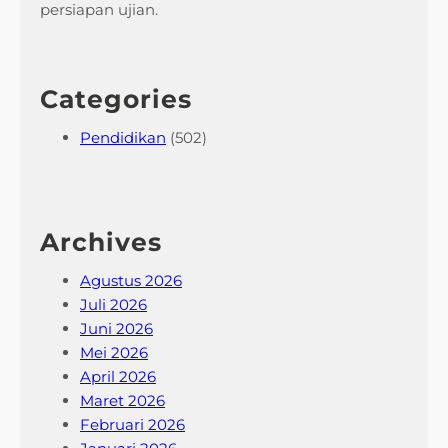
persiapan ujian.
Categories
Pendidikan
(502)
Archives
Agustus 2026
Juli 2026
Juni 2026
Mei 2026
April 2026
Maret 2026
Februari 2026