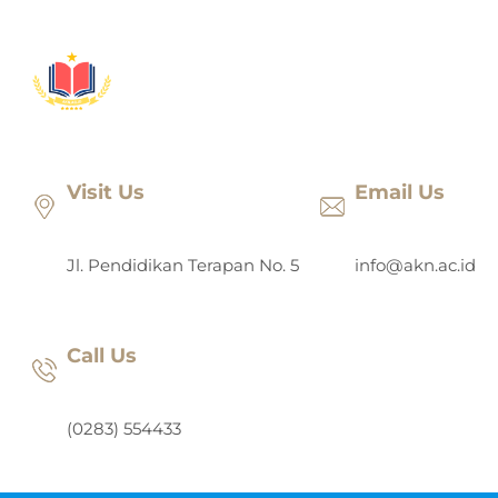
Lewati
ke
konten
Visit Us
Email Us
Jl. Pendidikan Terapan No. 5
info@akn.ac.id
Call Us
(0283) 554433