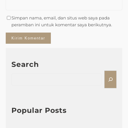
Simpan nama, email, dan situs web saya pada
peramban ini untuk komentar saya berikutnya.
Search
S
e
a
r
c
h
Popular Posts