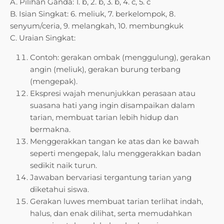
A. Pilihan Ganda: 1. b, 2. b, 3. b, 4. c, 5. c
B. Isian Singkat: 6. meliuk, 7. berkelompok, 8.
senyum/ceria, 9. melangkah, 10. membungkuk
C. Uraian Singkat:
Contoh: gerakan ombak (menggulung), gerakan
angin (meliuk), gerakan burung terbang
(mengepak).
Ekspresi wajah menunjukkan perasaan atau
suasana hati yang ingin disampaikan dalam
tarian, membuat tarian lebih hidup dan
bermakna.
Menggerakkan tangan ke atas dan ke bawah
seperti mengepak, lalu menggerakkan badan
sedikit naik turun.
Jawaban bervariasi tergantung tarian yang
diketahui siswa.
Gerakan luwes membuat tarian terlihat indah,
halus, dan enak dilihat, serta memudahkan