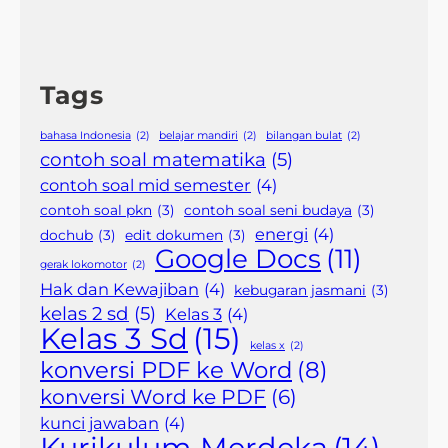
Tags
bahasa Indonesia
(2)
belajar mandiri
(2)
bilangan bulat
(2)
contoh soal matematika
(5)
contoh soal mid semester
(4)
contoh soal pkn
(3)
contoh soal seni budaya
(3)
energi
(4)
dochub
(3)
edit dokumen
(3)
Google Docs
(11)
gerak lokomotor
(2)
Hak dan Kewajiban
(4)
kebugaran jasmani
(3)
kelas 2 sd
(5)
Kelas 3
(4)
Kelas 3 Sd
(15)
kelas x
(2)
konversi PDF ke Word
(8)
konversi Word ke PDF
(6)
kunci jawaban
(4)
Kurikulum Merdeka
(14)