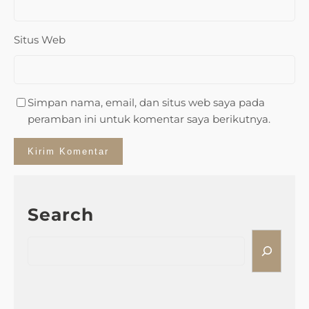
Situs Web
Simpan nama, email, dan situs web saya pada
peramban ini untuk komentar saya berikutnya.
Search
S
e
a
r
c