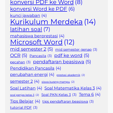
konversi PDF ke Word
(8)
konversi Word ke PDF
(6)
kunci jawaban
(4)
Kurikulum Merdeka
(14)
latihan soal
(7)
mahasiswa berprestasi
(4)
Microsoft Word
(12)
mid semester 2
(5)
mid semester genap
(3)
OCR
(5)
pdf ke word
(5)
Pancasila
(3)
pendaftaran beasiswa
(5)
pecahan
(3)
Pendidikan Pancasila
(4)
perubahan energi
(4)
prestasi akademik
(2)
semester 2
(4)
siswa kurang mampu
(2)
Soal Latihan
(4)
Soal Matematika Kelas 3
(4)
Tema 6
(4)
Soal PKN Kelas 3
(3)
soal penjas kelas 3
(2)
Tips Belajar
(4)
tips pendaftaran beasiswa
(3)
tutorial PDF
(3)