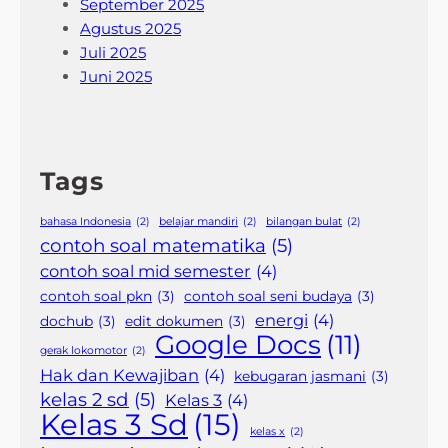
September 2025
Agustus 2025
Juli 2025
Juni 2025
Tags
bahasa Indonesia
(2)
belajar mandiri
(2)
bilangan bulat
(2)
contoh soal matematika
(5)
contoh soal mid semester
(4)
contoh soal pkn
(3)
contoh soal seni budaya
(3)
energi
(4)
dochub
(3)
edit dokumen
(3)
Google Docs
(11)
gerak lokomotor
(2)
Hak dan Kewajiban
(4)
kebugaran jasmani
(3)
kelas 2 sd
(5)
Kelas 3
(4)
Kelas 3 Sd
(15)
kelas x
(2)