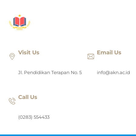
Lewati
ke
konten
Visit Us
Email Us
Jl. Pendidikan Terapan No. 5
info@akn.ac.id
Call Us
(0283) 554433