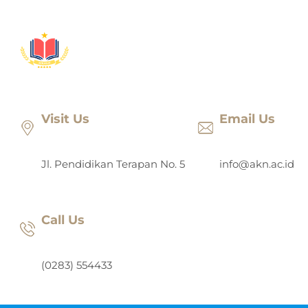
Lewati
ke
konten
Visit Us
Email Us
Jl. Pendidikan Terapan No. 5
info@akn.ac.id
Call Us
(0283) 554433