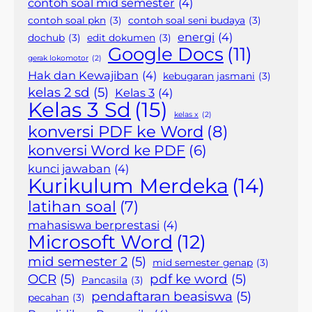
contoh soal mid semester
(4)
contoh soal pkn
(3)
contoh soal seni budaya
(3)
energi
(4)
dochub
(3)
edit dokumen
(3)
Google Docs
(11)
gerak lokomotor
(2)
Hak dan Kewajiban
(4)
kebugaran jasmani
(3)
kelas 2 sd
(5)
Kelas 3
(4)
Kelas 3 Sd
(15)
kelas x
(2)
konversi PDF ke Word
(8)
konversi Word ke PDF
(6)
kunci jawaban
(4)
Kurikulum Merdeka
(14)
latihan soal
(7)
mahasiswa berprestasi
(4)
Microsoft Word
(12)
mid semester 2
(5)
mid semester genap
(3)
OCR
(5)
pdf ke word
(5)
Pancasila
(3)
pendaftaran beasiswa
(5)
pecahan
(3)