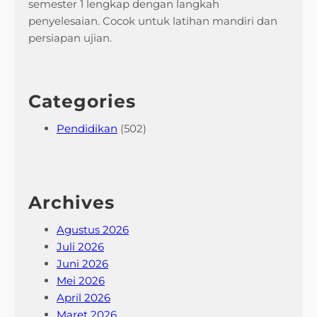
semester 1 lengkap dengan langkah
h
penyelesaian. Cocok untuk latihan mandiri dan
a
persiapan ujian.
s
a
I
Categories
n
g
Pendidikan
(502)
g
r
i
s
Archives
y
a
Agustus 2026
n
Juli 2026
g
Juni 2026
W
Mei 2026
a
April 2026
j
Maret 2026