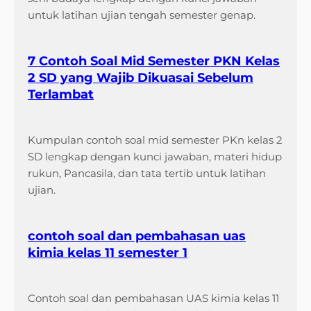
a
untuk latihan ujian tengah semester genap.
n
S
e
7 Contoh Soal Mid Semester PKN Kelas
m
2 SD yang Wajib Dikuasai Sebelum
e
Terlambat
s
t
Kumpulan contoh soal mid semester PKn kelas 2
e
SD lengkap dengan kunci jawaban, materi hidup
r
rukun, Pancasila, dan tata tertib untuk latihan
2
ujian.
K
e
l
contoh soal dan pembahasan uas
a
kimia kelas 11 semester 1
s
3
B
Contoh soal dan pembahasan UAS kimia kelas 11
a