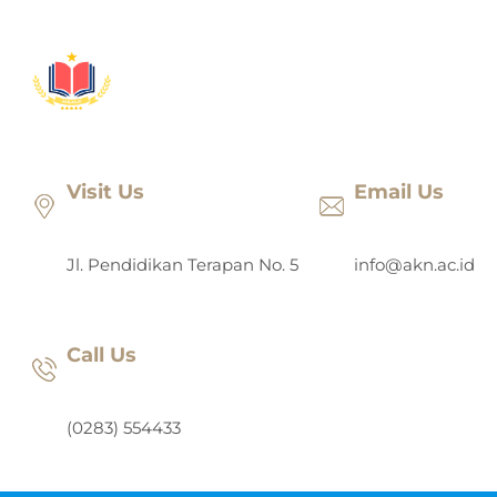
Lewati
ke
konten
Visit Us
Email Us
Jl. Pendidikan Terapan No. 5
info@akn.ac.id
Call Us
(0283) 554433