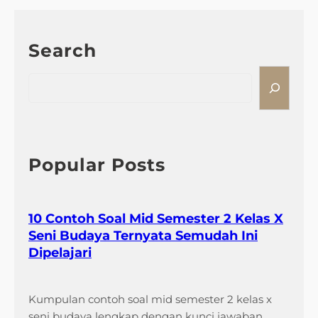
e
r
n
Search
y
a
S
t
e
a
a
I
r
n
c
i
h
Popular Posts
1
0
S
10 Contoh Soal Mid Semester 2 Kelas X
o
Seni Budaya Ternyata Semudah Ini
a
Dipelajari
l
U
j
Kumpulan contoh soal mid semester 2 kelas x
i
seni budaya lengkap dengan kunci jawaban