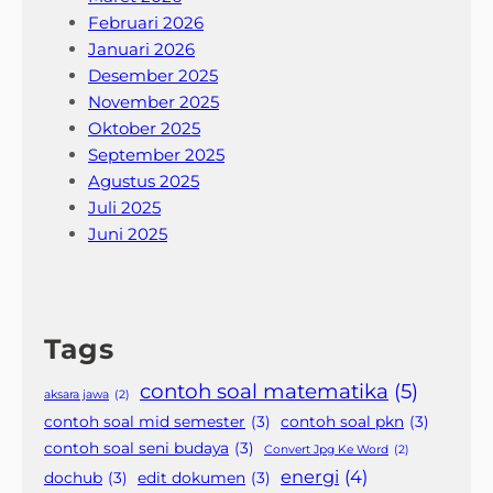
i
Februari 2026
b
Januari 2026
D
Desember 2025
i
November 2025
k
Oktober 2025
u
September 2025
a
Agustus 2025
s
Juli 2025
a
Juni 2025
i
Tags
contoh soal matematika
(5)
aksara jawa
(2)
contoh soal mid semester
(3)
contoh soal pkn
(3)
contoh soal seni budaya
(3)
Convert Jpg Ke Word
(2)
energi
(4)
dochub
(3)
edit dokumen
(3)