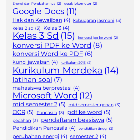
Energi dan Perubahannya
(2)
gerak lokomotor
(2)
Google Docs
(11)
Hak dan Kewajiban
(4)
kebugaran jasmani
(3)
Kelas 3
(4)
kelas 2 sd
(3)
Kelas 3 Sd
(15)
konversi jpg ke word
(2)
konversi PDF ke Word
(8)
konversi Word ke PDF
(6)
kunci jawaban
(4)
kurikulum 2013
(2)
Kurikulum Merdeka
(14)
latihan soal
(7)
mahasiswa berprestasi
(4)
Microsoft Word
(12)
mid semester 2
(5)
mid semester genap
(3)
OCR
(5)
pdf ke word
(5)
Pancasila
(3)
pendaftaran beasiswa
(5)
pecahan
(3)
Pendidikan Pancasila
(4)
pendidikan tinggi
(2)
perubahan energi
(4)
semester 2
(4)