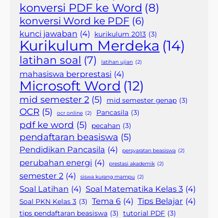
konversi PDF ke Word
(8)
konversi Word ke PDF
(6)
kunci jawaban
(4)
kurikulum 2013
(3)
Kurikulum Merdeka
(14)
latihan soal
(7)
latihan ujian
(2)
mahasiswa berprestasi
(4)
Microsoft Word
(12)
mid semester 2
(5)
mid semester genap
(3)
OCR
(5)
Pancasila
(3)
ocr online
(2)
pdf ke word
(5)
pecahan
(3)
pendaftaran beasiswa
(5)
Pendidikan Pancasila
(4)
persyaratan beasiswa
(2)
perubahan energi
(4)
prestasi akademik
(2)
semester 2
(4)
siswa kurang mampu
(2)
Soal Latihan
(4)
Soal Matematika Kelas 3
(4)
Tema 6
(4)
Tips Belajar
(4)
Soal PKN Kelas 3
(3)
tips pendaftaran beasiswa
(3)
tutorial PDF
(3)