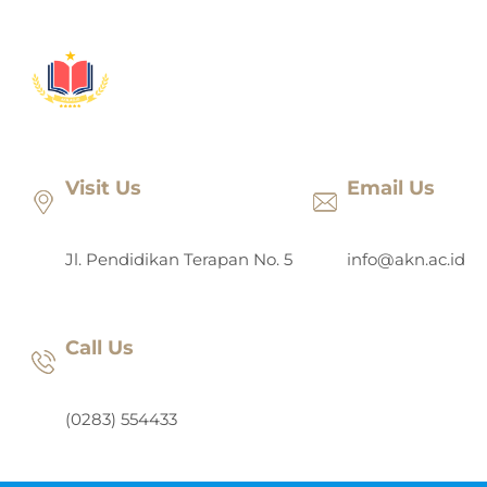
Lewati
ke
konten
Visit Us
Email Us
Jl. Pendidikan Terapan No. 5
info@akn.ac.id
Call Us
(0283) 554433