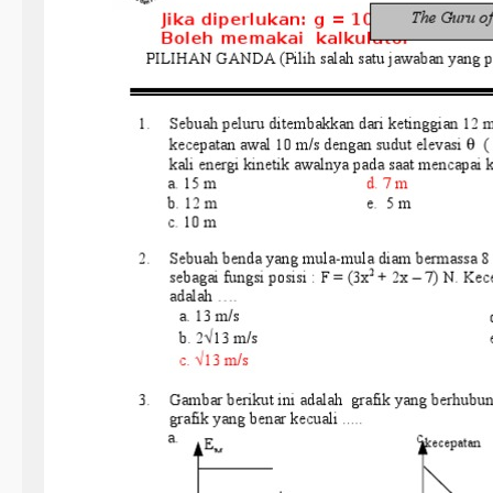
i
a
n
S
e
m
e
s
t
e
r
2
K
e
l
a
s
3
B