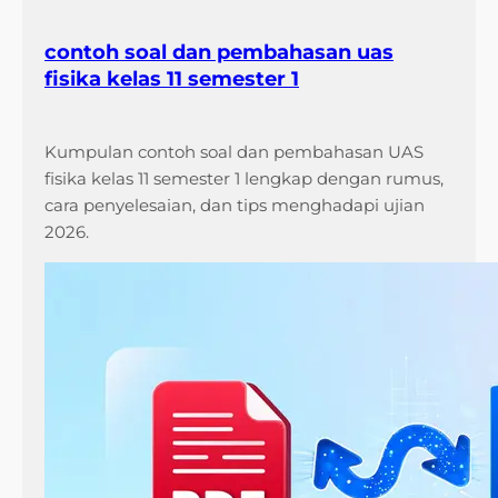
j
i
contoh soal dan pembahasan uas
b
fisika kelas 11 semester 1
D
i
k
Kumpulan contoh soal dan pembahasan UAS
u
fisika kelas 11 semester 1 lengkap dengan rumus,
a
cara penyelesaian, dan tips menghadapi ujian
s
2026.
a
i