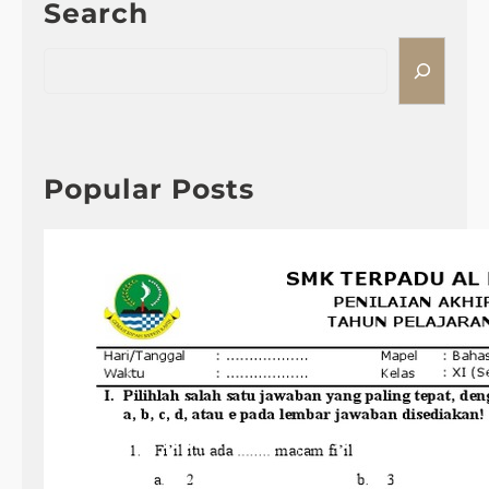
Search
S
e
a
r
c
h
Popular Posts