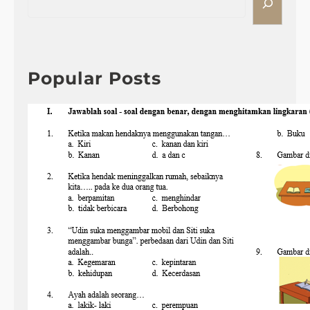
e
a
r
c
h
Popular Posts