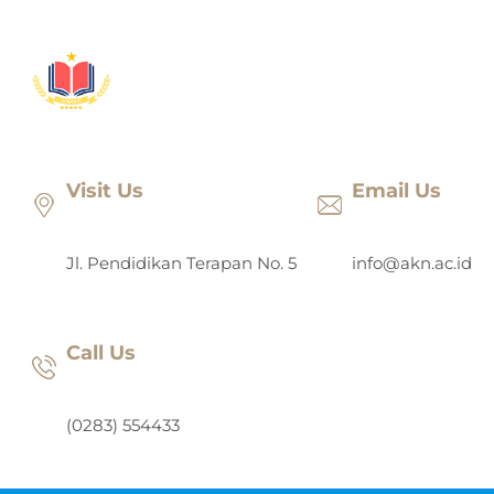
Lewati
ke
konten
Visit Us
Email Us
Jl. Pendidikan Terapan No. 5
info@akn.ac.id
Call Us
(0283) 554433