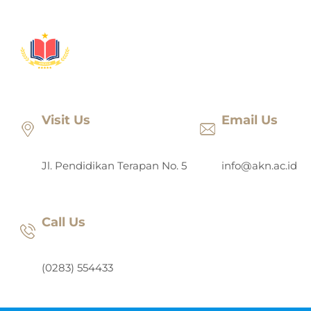
Lewati
ke
konten
Visit Us
Email Us
Jl. Pendidikan Terapan No. 5
info@akn.ac.id
Call Us
(0283) 554433