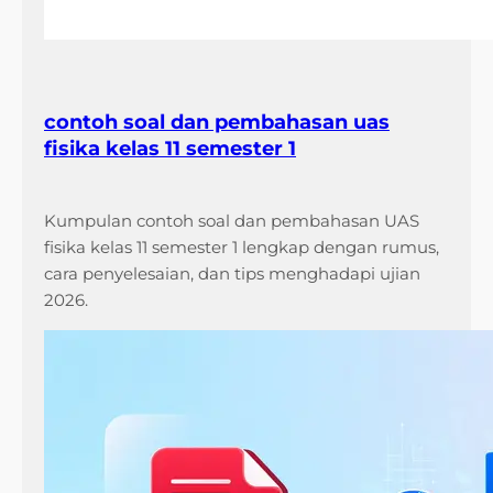
u
k
S
P
contoh soal dan pembahasan uas
M
fisika kelas 11 semester 1
B
2
0
Kumpulan contoh soal dan pembahasan UAS
2
fisika kelas 11 semester 1 lengkap dengan rumus,
6
cara penyelesaian, dan tips menghadapi ujian
2026.