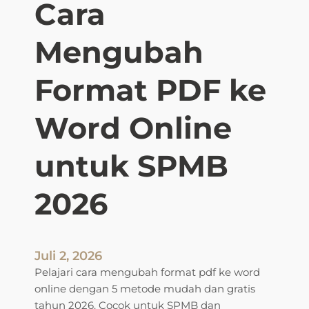
e
Cara
d
a
Mengubah
r
i
Format PDF ke
P
D
Word Online
F
k
e
untuk SPMB
W
o
2026
r
d
T
a
Juli 2, 2026
n
Pelajari cara mengubah format pdf ke word
p
online dengan 5 metode mudah dan gratis
a
tahun 2026. Cocok untuk SPMB dan