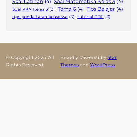
Soal Latihan
(4)
Soal Matematika Kelas 3
(4)
Tema 6
(4)
Tips Belajar
(4)
Soal PKN Kelas 3
(3)
tips pendaftaran beasiswa
(3)
tutorial PDF
(3)
© Copyright 2025. All
Proudly powered by
Star
Rights Reserved.
Themes
and
WordPress
.