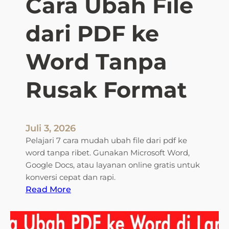
Cara Ubah File
dari PDF ke
Word Tanpa
Rusak Format
Juli 3, 2026
Pelajari 7 cara mudah ubah file dari pdf ke
word tanpa ribet. Gunakan Microsoft Word,
Google Docs, atau layanan online gratis untuk
konversi cepat dan rapi.
:
Read More
A
k
h