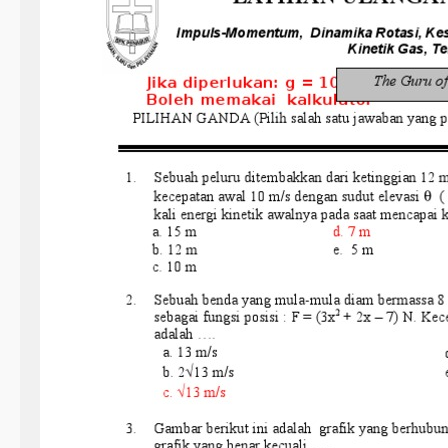
u
!
C
a
r
a
M
e
n
g
u
b
a
h
F
o
r
m
a