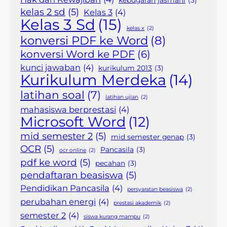
kebugaran jasmani
(3)
kelas 2 sd
(5)
Kelas 3
(4)
Kelas 3 Sd
(15)
kelas x
(2)
konversi PDF ke Word
(8)
konversi Word ke PDF
(6)
kunci jawaban
(4)
kurikulum 2013
(3)
Kurikulum Merdeka
(14)
latihan soal
(7)
latihan ujian
(2)
mahasiswa berprestasi
(4)
Microsoft Word
(12)
mid semester 2
(5)
mid semester genap
(3)
OCR
(5)
Pancasila
(3)
ocr online
(2)
pdf ke word
(5)
pecahan
(3)
pendaftaran beasiswa
(5)
Pendidikan Pancasila
(4)
persyaratan beasiswa
(2)
perubahan energi
(4)
prestasi akademik
(2)
semester 2
(4)
siswa kurang mampu
(2)