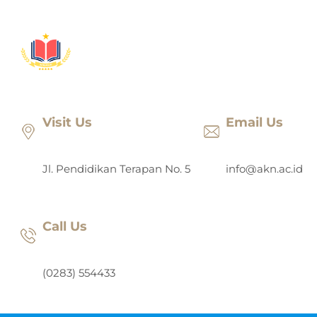
Lewati
ke
konten
Visit Us
Email Us
Jl. Pendidikan Terapan No. 5
info@akn.ac.id
Call Us
(0283) 554433