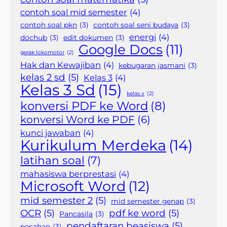
contoh soal mid semester
(4)
contoh soal pkn
(3)
contoh soal seni budaya
(3)
energi
(4)
dochub
(3)
edit dokumen
(3)
Google Docs
(11)
gerak lokomotor
(2)
Hak dan Kewajiban
(4)
kebugaran jasmani
(3)
kelas 2 sd
(5)
Kelas 3
(4)
Kelas 3 Sd
(15)
kelas x
(2)
konversi PDF ke Word
(8)
konversi Word ke PDF
(6)
kunci jawaban
(4)
Kurikulum Merdeka
(14)
latihan soal
(7)
mahasiswa berprestasi
(4)
Microsoft Word
(12)
mid semester 2
(5)
mid semester genap
(3)
OCR
(5)
pdf ke word
(5)
Pancasila
(3)
pendaftaran beasiswa
(5)
pecahan
(3)