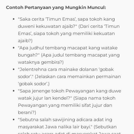
Contoh Pertanyaan yang Mungkin Muncul:
"Saka cerita ‘Timun Emas’, sapa tokoh kang
duweni kekuwatan ajaib?" (Dari cerita ‘Timun
Emas’, siapa tokoh yang memiliki kekuatan
ajaib?)
"Apa judhul tembang macapat kang watake
bungah?" (Apa judul tembang macapat yang
wataknya gembira?)
"Jelentrehna cara mainake dolanan ‘gobak
sodor’." (Jelaskan cara memainkan permainan
‘gobak sodor’.)
"Sapa jenenge tokoh Pewayangan kang duwe
watak jujur lan kendel?" (Siapa nama tokoh
Pewayangan yang memiliki sifat jujur dan
berani?)
"Sebutna salah sawijining adicara adat ing
masyarakat Jawa nalika lair bayi." (Sebutkan
salah satu acara adat di masyarakat Jawa saat