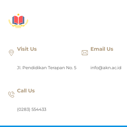
Lewati
ke
konten
Visit Us
Email Us
Jl. Pendidikan Terapan No. 5
info@akn.ac.id
Call Us
(0283) 554433