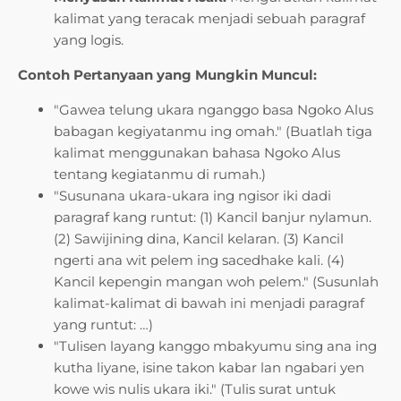
kalimat yang teracak menjadi sebuah paragraf
yang logis.
Contoh Pertanyaan yang Mungkin Muncul:
"Gawea telung ukara nganggo basa Ngoko Alus
babagan kegiyatanmu ing omah." (Buatlah tiga
kalimat menggunakan bahasa Ngoko Alus
tentang kegiatanmu di rumah.)
"Susunana ukara-ukara ing ngisor iki dadi
paragraf kang runtut: (1) Kancil banjur nylamun.
(2) Sawijining dina, Kancil kelaran. (3) Kancil
ngerti ana wit pelem ing sacedhake kali. (4)
Kancil kepengin mangan woh pelem." (Susunlah
kalimat-kalimat di bawah ini menjadi paragraf
yang runtut: …)
"Tulisen layang kanggo mbakyumu sing ana ing
kutha liyane, isine takon kabar lan ngabari yen
kowe wis nulis ukara iki." (Tulis surat untuk