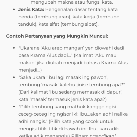
mengubah makna atau fungsi kata.
Jenis Kata:
Pengenalan dasar tentang kata
benda (tembung aran), kata kerja (tembung
tanduk), kata sifat (tembung sipat).
Contoh Pertanyaan yang Mungkin Muncul:
"Ukarane ‘Aku arep mangan’ yen diowahi dadi
basa Krama Alus dadi…" (Kalimat ‘Aku mau
makan’ jika diubah menjadi bahasa Krama Alus
menjadi…)
"Saka ukara ‘Ibu lagi masak ing pawon’,
tembung ‘masak’ kalebu jinise tembung apa?"
(Dari kalimat ‘Ibu sedang memasak di dapur’,
kata ‘masak’ termasuk jenis kata apa?)
"Pilih tembung kang mathuk kanggo ngisi
ceceg-ceceg ing ngisor iki: Ibu…aken adhi nalika
adhi nangis." (Pilih kata yang cocok untuk
mengisi titik-titik di bawah ini: Ibu…kan adik
ketika adik menangis.) Pilihan:
ngendikani,